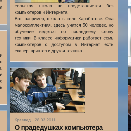
б
сельская школа не представляется без
я
компьютеров и Интернета
Вот, например, школа в селе Карабатове. Она
малокомплектная, здесь учатся 50 человек, но
обучение ведется по последнему слову
техники. В классе информатики работает семь
компьютеров с доступом в Интернет, есть
сканер, принтер и другая техника.
и
кс
в.
й
е
ь
Краевед
28.03.2011
О прадедушках компьютера