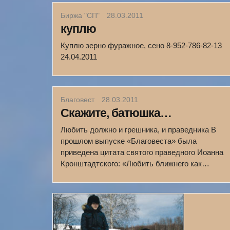
Биржа "СП"
28.03.2011
куплю
Куплю зерно фуражное, сено 8-952-786-82-13
24.04.2011
Благовест
28.03.2011
Скажите, батюшка…
Любить должно и грешника, и праведника В
прошлом выпуске «Благовеста» была
приведена цитата святого праведного Иоанна
Кронштадтского: «Любить ближнего как…