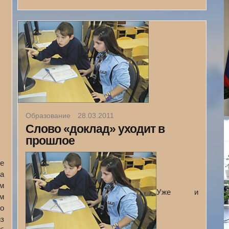
Образование
28.03.2011
Слово «доклад» уходит в
прошлое
е
За
м
Уже и
им
но
з