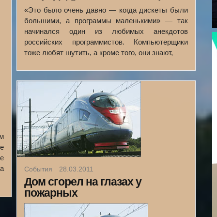
«Это было очень давно — когда дискеты были
большими, а программы маленькими» — так
начинался один из любимых анекдотов
российских программистов. Компьютерщики
тоже любят шутить, а кроме того, они знают,
м
ле
е
а
События
28.03.2011
Дом сгорел на глазах у
пожарных