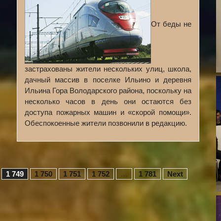
От беды не
застрахованы жители нескольких улиц, школа,
дачный массив в поселке Ильино и деревня
Ильина Гора Володарского района, поскольку на
несколько часов в день они остаются без
доступа пожарных машин и «скорой помощи».
Обеспокоенные жители позвонили в редакцию.
1 749
1 750
1 751
1 752
…
1 781
Next