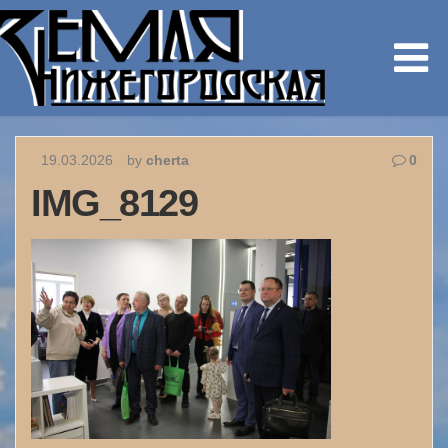
19.03.2026
by
cherta
0
IMG_8129