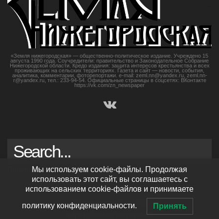
«Земля нижегородская» — общественно-политическое издание. Учреждено 15
августа 1990 года. Соучредители: правительство и Законодательное Собрание
Нижегородской области. Кредо издания: защита интересов крестьянства и всех
проживающих на сельских территориях. Газета и сайт — новости, события,
аналитика, комментарии, фоторепортажи. e-mail: zeml.nn@yandex.ru, zeml.nn-
r@yandex.ru, тел.: 233-94-54. Официальные страницы в соцсетях: ВКонтакте
https://vk.com/zn_newspaper
Политика конфиденциальности
Мы используем cookie-файлы. Продолжая
использовать этот сайт, вы соглашаетесь с
использованием cookie-файлов и принимаете
© Земля нижегородская 2026
политику конфиденциальности.
Принять
built with
SocialMag
and
WordPress