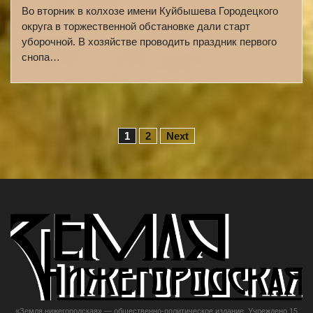
Во вторник в колхозе имени Куйбышева Городецкого
округа в торжественной обстановке дали старт
уборочной. В хозяйстве проводить праздник первого
снопа…
Н
1
2
Next
а
в
и
г
а
ц
и
«Земля нижегородская» — общественно-политическое издание. Учреждено 15