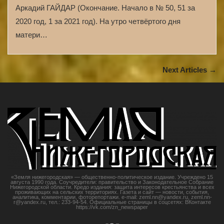
Аркадий ГАЙДАР (Окончание. Начало в № 50, 51 за
2020 год, 1 за 2021 год). На утро четвёртого дня
матери…
Next Articles →
«Земля нижегородская» — общественно-политическое издание. Учреждено 15
августа 1990 года. Соучредители: правительство и Законодательное Собрание
Нижегородской области. Кредо издания: защита интересов крестьянства и всех
проживающих на сельских территориях. Газета и сайт — новости, события,
аналитика, комментарии, фоторепортажи. e-mail: zeml.nn@yandex.ru, zeml.nn-
r@yandex.ru, тел.: 233-94-54. Официальные страницы в соцсетях: ВКонтакте
https://vk.com/zn_newspaper