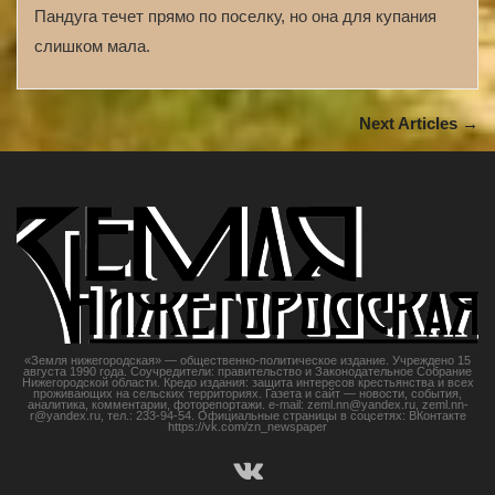
Пандуга течет прямо по поселку, но она для купания
слишком мала.
Next Articles →
«Земля нижегородская» — общественно-политическое издание. Учреждено 15
августа 1990 года. Соучредители: правительство и Законодательное Собрание
Нижегородской области. Кредо издания: защита интересов крестьянства и всех
проживающих на сельских территориях. Газета и сайт — новости, события,
аналитика, комментарии, фоторепортажи. e-mail: zeml.nn@yandex.ru, zeml.nn-
r@yandex.ru, тел.: 233-94-54. Официальные страницы в соцсетях: ВКонтакте
https://vk.com/zn_newspaper