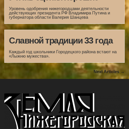
Уровень одобрения нижегородцами деятельности
действующих президента РФ Владимира Путина и
губернатора области Валерия Шанцева
Славной традиции 33 года
Каждый год школьники Городецкого района встают на
«Лыжню мужества».
Next Articles →