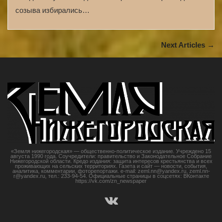
созыва избирались…
Next Articles →
«Земля нижегородская» — общественно-политическое издание. Учреждено 15
августа 1990 года. Соучредители: правительство и Законодательное Собрание
Нижегородской области. Кредо издания: защита интересов крестьянства и всех
проживающих на сельских территориях. Газета и сайт — новости, события,
аналитика, комментарии, фоторепортажи. e-mail: zeml.nn@yandex.ru, zeml.nn-
r@yandex.ru, тел.: 233-94-54. Официальные страницы в соцсетях: ВКонтакте
https://vk.com/zn_newspaper