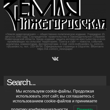
«Земля нижегородская» — общественно-политическое издание. Учреждено 15
августа 1990 года. Соучредители: правительство и Законодательное Собрание
Нижегородской области. Кредо издания: защита интересов крестьянства и всех
проживающих на сельских территориях. Газета и сайт — новости, события,
аналитика, комментарии, фоторепортажи. e-mail: zeml.nn@yandex.ru, zeml.nn-
r@yandex.ru, тел.: 233-94-54. Официальные страницы в соцсетях: ВКонтакте
https://vk.com/zn_newspaper
Мы используем cookie-файлы. Продолжая
Политика конфиденциальности
использовать этот сайт, вы соглашаетесь с
использованием cookie-файлов и принимаете
© Земля нижегородская 2026
политику конфиденциальности.
Принять