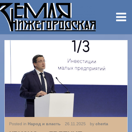
Posted in
Народ и власть
26.11.2025
by
cherta