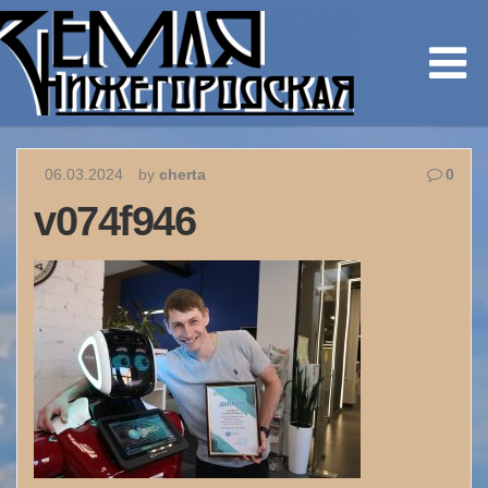
06.03.2024
by
cherta
0
v074f946