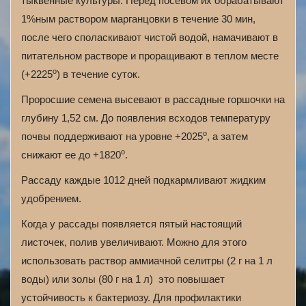
тыквенные культуры. Перед посевом их обрабатывают
1%­ным раствором марганцовки в течение 30 мин,
после чего споласкивают чистой водой, намачивают в
питательном растворе и проращивают в теплом месте
о
(+22­25
) в течение суток.
Проросшие семена высевают в рассадные горшочки на
глубину 1,5­2 см. До появления всходов температуру
о
почвы поддерживают на уровне +20­25
, а затем
о
снижают ее до +18­20
.
Рассаду каждые 10­12 дней подкармливают жидким
удобрением.
Когда у рассады появляется пятый настоящий
листочек, полив увеличивают. Можно для этого
использовать раствор аммиачной селитры (2 г на 1 л
воды) или золы (80 г на 1 л) ­ это повышает
устойчивость к бактериозу. Для профилактики