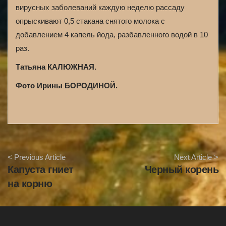
вирусных заболеваний каждую неделю рассаду
опрыскивают 0,5 стакана снятого молока с
добавлением 4 капель йода, разбавленного водой в 10
раз.
Татьяна КАЛЮЖНАЯ.
Фото Ирины БОРОДИНОЙ.
A
< Previous Article
Next Article >
r
Капуста гниет
Черный корень
t
i
на корню
c
l
e
N