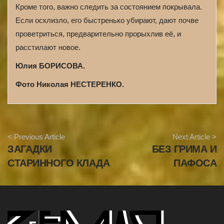
Кроме того, важно следить за состоянием покрывала.
Если осклизло, его быстренько убирают, дают почве
проветриться, предварительно прорыхлив её, и
расстилают новое.
Юлия БОРИСОВА.
Фото Николая НЕСТЕРЕНКО.
A
< Previous Article
Next Article >
r
ЗАГАДКИ
БЕЗ ГРИМА И
t
i
СТАРИННОГО КЛАДА
ПАФОСА
c
l
e
N
a
v