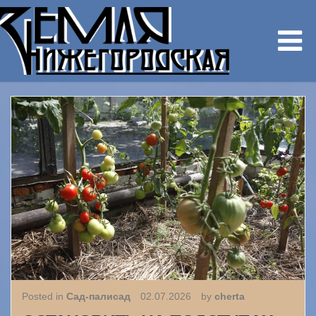
Posted in
Сад-палисад
02.07.2026
by
cherta