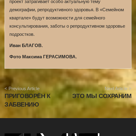
проект затрагивает особо актуальную тему
демографии, репродуктивного здоровья. В «Семейном
квартале» будут возможности для семейного
консультирования, заботы о репродуктивном здоровье
подростков.
Иван БЛАГОВ.
Фото Максима ГЕРАСИМОВА.
A
< Previous Article
Next Article >
r
ПРИГОВОРЁН К
ЭТО МЫ СОХРАНИМ
t
i
ЗАБВЕНИЮ
c
l
e
N
a