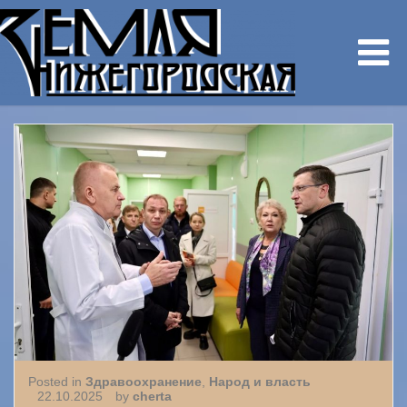
Posted in
Здравоохранение
,
Народ и власть
22.10.2025
by
cherta