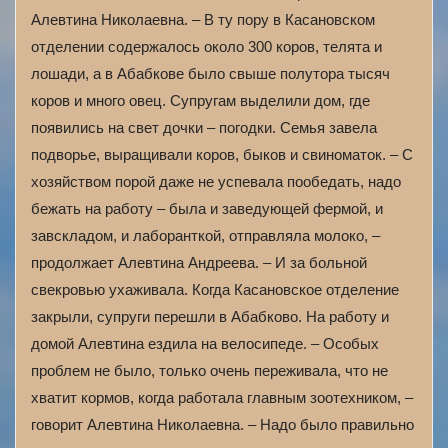
Алевтина Николаевна. – В ту пору в Касановском
отделении содержалось около 300 коров, телята и
лошади, а в Абабкове было свыше полутора тысяч
коров и много овец. Супругам выделили дом, где
появились на свет дочки – погодки. Семья завела
подворье, выращивали коров, быков и свиноматок. – С
хозяйством порой даже не успевала пообедать, надо
бежать на работу – была и заведующей фермой, и
завскладом, и лаборанткой, отправляла молоко, –
продолжает Алевтина Андреева. – И за больной
свекровью ухаживала. Когда Касановское отделение
закрыли, супруги перешли в Абабково. На работу и
домой Алевтина ездила на велосипеде. – Особых
проблем не было, только очень переживала, что не
хватит кормов, когда работала главным зоотехником, –
говорит Алевтина Николаевна. – Надо было правильно