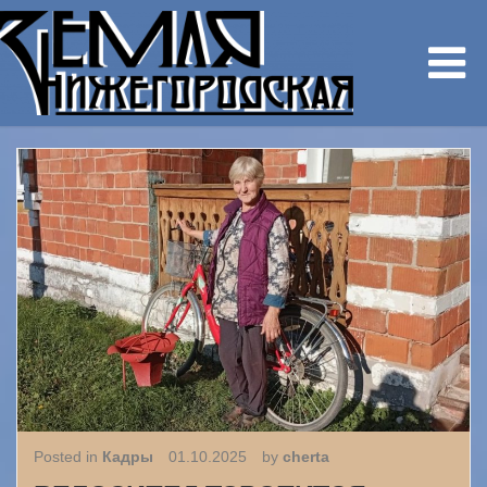
Posted in
Кадры
01.10.2025
by
cherta