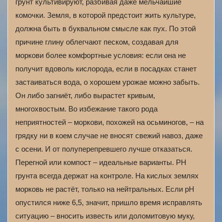
грунт культивируют, разбивая даже мельчайшие
комочки. Земля, в которой предстоит жить культуре,
должна быть в буквальном смысле как пух. По этой
причине глину облегчают песком, создавая для
моркови более комфортные условия: если она не
получит вдоволь кислорода, если в посадках станет
застаиваться вода, о хорошем урожае можно забыть.
Он либо загниёт, либо вырастет кривым,
многохвостым. Во избежание такого рода
неприятностей – моркови, похожей на осьминогов, – на
грядку ни в коем случае не вносят свежий навоз, даже
с осени. И от полуперепревшего лучше отказаться.
Перегной или компост – идеальные варианты. РН
грунта всегда держат на контроле. На кислых землях
морковь не растёт, только на нейтральных. Если рН
опустился ниже 6,5, значит, пришло время исправлять
ситуацию – вносить известь или доломитовую муку,