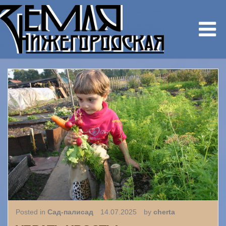
Posted in
Сад-палисад
14.07.2025
by
cherta