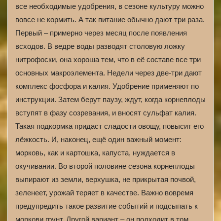
все необходимые удобрения, в сезоне культуру можно
вовсе не кормить. А так питание обычно дают три раза.
Первый – примерно через месяц после появления
всходов. В ведре воды разводят столовую ложку
нитрофоски, она хороша тем, что в её составе все три
основных макроэлемента. Недели через две-три дают
комплекс фосфора и калия. Удобрение применяют по
инструкции. Затем берут паузу, ждут, когда корнеплоды
вступят в фазу созревания, и вносят сульфат калия.
Такая подкормка придаст сладости овощу, повысит его
лёжкость. И, наконец, ещё один важный момент:
морковь, как и картошка, капуста, нуждается в
окучивании. Во второй половине сезона корнеплоды
выпирают из земли, верхушка, не прикрытая почвой,
зеленеет, урожай теряет в качестве. Важно вовремя
предупредить такое развитие событий и подсыпать к
моркови грунт. Другой вариант – он подходит в том