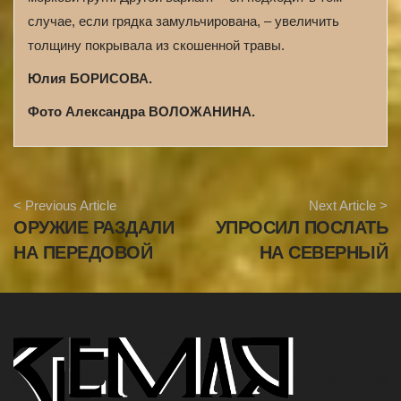
случае, если грядка замульчирована, – увеличить
толщину покрывала из скошенной травы.
Юлия БОРИСОВА.
Фото Александра ВОЛОЖАНИНА.
A
< Previous Article
Next Article >
r
ОРУЖИЕ РАЗДАЛИ
УПРОСИЛ ПОСЛАТЬ
t
i
НА ПЕРЕДОВОЙ
НА СЕВЕРНЫЙ
c
l
e
N
a
v
i
g