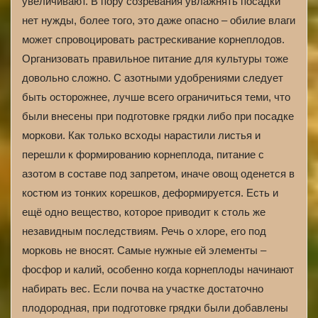
увеличивают. В пору созревания увлажнять посадки
нет нужды, более того, это даже опасно – обилие влаги
может спровоцировать растрескивание корнеплодов.
Организовать правильное питание для культуры тоже
довольно сложно. С азотными удобрениями следует
быть осторожнее, лучше всего ограничиться теми, что
были внесены при подготовке грядки либо при посадке
моркови. Как только всходы нарастили листья и
перешли к формированию корнеплода, питание с
азотом в составе под запретом, иначе овощ оденется в
костюм из тонких корешков, деформируется. Есть и
ещё одно вещество, которое приводит к столь же
незавидным последствиям. Речь о хлоре, его под
морковь не вносят. Самые нужные ей элементы –
фосфор и калий, особенно когда корнеплоды начинают
набирать вес. Если почва на участке достаточно
плодородная, при подготовке грядки были добавлены