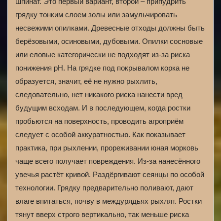
шпинат. Это первый вариант, второй – припудрить
грядку тонким слоем золы или замульчировать
несвежими опилками. Древесные отходы должны быть
берёзовыми, осиновыми, дубовыми. Опилки сосновые
или еловые категорически не подходят из-за риска
понижения рН. На грядке под покрывалом корка не
образуется, значит, её не нужно рыхлить,
следовательно, нет никакого риска нанести вред
будущим всходам. И в последующем, когда ростки
пробьются на поверхность, проводить агроприём
следует с особой аккуратностью. Как показывает
практика, при рыхлении, прореживании юная морковь
чаще всего получает повреждения. Из-за нанесённого
увечья растёт кривой. Раздёргивают сеянцы по особой
технологии. Грядку предварительно поливают, дают
влаге впитаться, почву в междурядьях рыхлят. Ростки
тянут вверх строго вертикально, так меньше риска