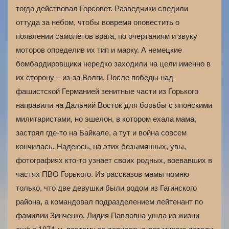
тогда действовал Горсовет. Разведчики следили
оттуда за небом, чтобы вовремя оповестить о
появлении самолётов врага, по очертаниям и звуку
моторов определив их тип и марку. А немецкие
бомбардировщики нередко заходили на цели именно в
их сторону – из-за Волги. После победы над
фашистской Германией зенитные части из Горького
направили на Дальний Восток для борьбы с японскими
милитаристами, но эшелон, в котором ехала мама,
застрял где-то на Байкале, а тут и война совсем
кончилась. Надеюсь, на этих безымянных, увы,
фотографиях кто-то узнает своих родных, воевавших в
частях ПВО Горького. Из рассказов мамы помню
только, что две девушки были родом из Гагинского
района, а командовал подразделением лейтенант по
фамилии Зинченко. Лидия Павловна ушла из жизни