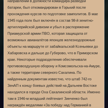
направлении в должности командира разведки
батареи, был откомандирован в Горький после
прохождения курсов по подготовке замполитов. В мае
1945 года полк был включён в состав 98-й зенитно-
артиллерийской дивизии и убыл в распоряжение
Приамурской армии ПВО, которая защищала от
возможных авианалётов японцев железнодорожные
объекты на маршруте от забайкальской Ксеньевки до
Хабаровска и дальше до Губерово, что в Приморском
крае. Некоторые подразделения обеспечивали
противовоздушную оборону и Комсомольска-на-Амуре,
а также территории северного Сахалина. По
найденным документам известно, что штаб 742-го
ЗенАП к концу боевых действий на Дальнем Востоке
находился в городе Оха Сахалинской области. Именно
там в 1946-м младший лейтенант Зинченко был
награждён медалями «За победу над Германией в