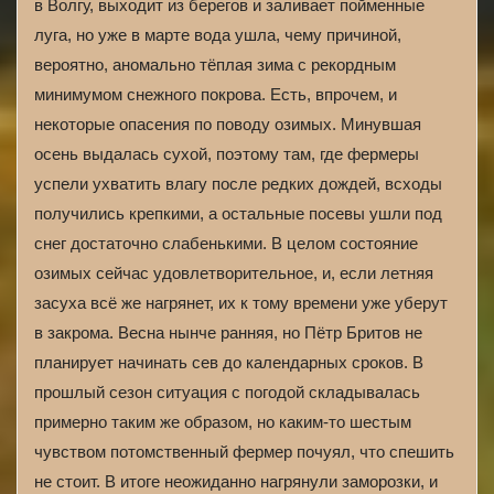
в Волгу, выходит из берегов и заливает пойменные
луга, но уже в марте вода ушла, чему причиной,
вероятно, аномально тёплая зима с рекордным
минимумом снежного покрова. Есть, впрочем, и
некоторые опасения по поводу озимых. Минувшая
осень выдалась сухой, поэтому там, где фермеры
успели ухватить влагу после редких дождей, всходы
получились крепкими, а остальные посевы ушли под
снег достаточно слабенькими. В целом состояние
озимых сейчас удовлетворительное, и, если летняя
засуха всё же нагрянет, их к тому времени уже уберут
в закрома. Весна нынче ранняя, но Пётр Бритов не
планирует начинать сев до календарных сроков. В
прошлый сезон ситуация с погодой складывалась
примерно таким же образом, но каким-то шестым
чувством потомственный фермер почуял, что спешить
не стоит. В итоге неожиданно нагрянули заморозки, и