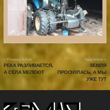
A
< Previous Article
Next Article >
r
РЕКА РАЗЛИВАЕТСЯ,
ЗЕМЛЯ
t
i
А СЁЛА МЕЛЕЮТ
ПРОСНУЛАСЬ, А МЫ
c
УЖЕ ТУТ
l
e
N
a
v
i