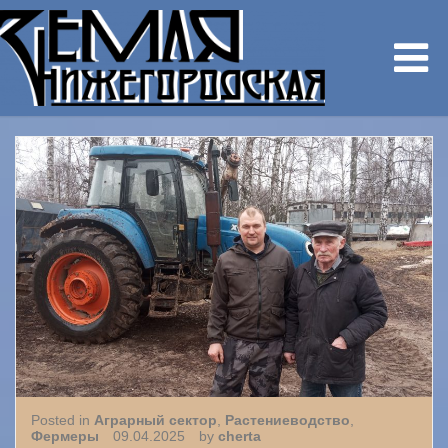
Posted in
Аграрный сектор
,
Растениеводство
,
Фермеры
09.04.2025
by
cherta