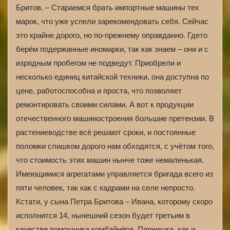
Бритов. – Стараемся брать импортные машины тех
марок, что уже успели зарекомендовать себя. Сейчас
это крайне дорого, но по-прежнему оправданно. Гдето
берём подержанные иномарки, так как знаем – они и с
изрядным пробегом не подведут. Приобрели и
несколько единиц китайской техники, она доступна по
цене, работоспособна и проста, что позволяет
ремонтировать своими силами. А вот к продукции
отечественного машиностроения большие претензии. В
растениеводстве всё решают сроки, и постоянные
поломки слишком дорого нам обходятся, с учётом того,
что стоимость этих машин нынче тоже немаленькая.
Имеющимися агрегатами управляется бригада всего из
пяти человек, так как с кадрами на селе непросто.
Кстати, у сына Петра Бритова – Ивана, которому скоро
исполнится 14, нынешний сезон будет третьим в
качестве помощника комбайнёра. Парнишка, как и