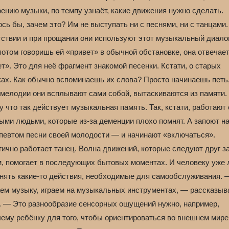
ению музыки, по темпу узнаёт, какие движения нужно сделать.
сь бы, зачем это? Им не выступать ни с песнями, ни с танцами.
ствии и при прощании они используют этот музыкальный диалог
потом говоришь ей «привет» в обычной обстановке, она отвечае
т». Это для неё фрагмент знакомой песенки. Кстати, о старых
ках. Как обычно вспоминаешь их слова? Просто начинаешь петь,
 мелодии они всплывают сами собой, вытаскиваются из памяти.
 что так действует музыкальная память. Так, кстати, работают 
ыми людьми, которые из-за деменции плохо помнят. А запоют на
апевтом песни своей молодости — и начинают «включаться».
ично работает танец. Волна движений, которые следуют друг з
м, помогает в последующих бытовых моментах. И человеку уже 
нять какие-то действия, необходимые для самообслуживания.
ем музыку, играем на музыкальных инструментах, — рассказыв
. — Это разнообразие сенсорных ощущений нужно, например,
чему ребёнку для того, чтобы ориентироваться во внешнем мире