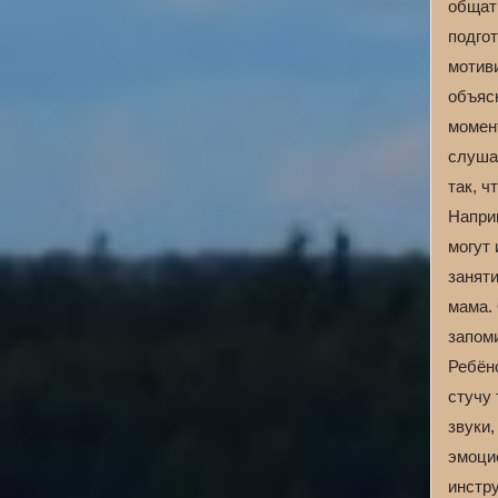
общать
подгот
мотиви
объяс
момен
слуша
так, 
Напри
могут 
заняти
мама. 
запоми
Ребёно
стучу
звуки,
эмоци
инстр