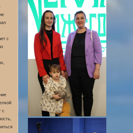
—
ие
вал
ет с
но
х,
ние
мелкой
 с
ность,
читься