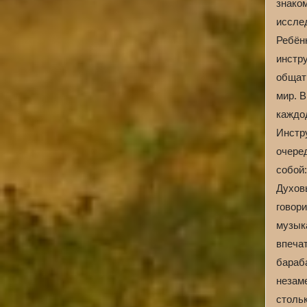
знако
исслед
Ребён
инстр
общат
мир. 
каждод
Инстр
очеред
собой:
Духов
говори
музык
впечат
бараб
незам
стольк