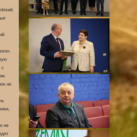
лёгкий.
ные
ий
оги».
вую
 с
ом.
ок не
нь
чики,
о не
одят