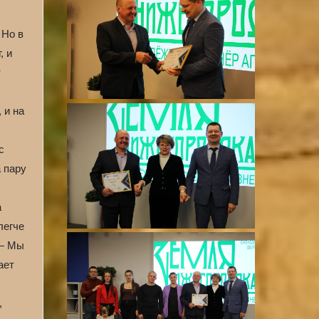
 Но в
, и
т
 и на
с
 пару
а
легче
 — Мы
ает
,