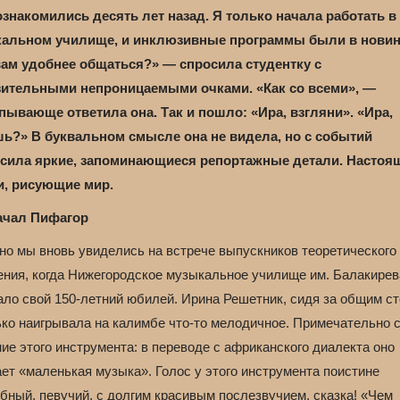
знакомились десять лет назад. Я только начала работать в
альном училище, и инклюзивные программы были в новин
вам удобнее общаться?» — спросила студентку с
ительными непроницаемыми очками. «Как со всеми», —
пывающе ответила она. Так и пошло: «Ира, взгляни». «Ира,
ь?» В буквальном смысле она не видела, но с событий
сила яркие, запоминающиеся репортажные детали. Настоя
и, рисующие мир.
ачал Пифагор
но мы вновь увиделись на встрече выпускников теоретического
ения, когда Нижегородское музыкальное училище им. Балакирев
ало свой 150-летний юбилей. Ирина Решетник, сидя за общим с
ько наигрывала на калимбе что-то мелодичное. Примечательно 
ие этого инструмента: в переводе с африканского диалекта оно
ет «маленькая музыка». Голос у этого инструмента поистине
бный, певучий, с долгим красивым послезвучием, сказка! «Чем