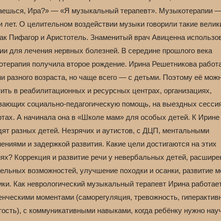
аешься, Ира?» — «Я музыкальный терапевт». Музыкотерапии 
и лет. О целительном воздействии музыки говорили такие велик
как Пифагор и Аристотель. Знаменитый врач Авиценна использо
ии для лечения нервных болезней. В середине прошлого века
отерапия получила второе рождение. Ирина Решетникова работа
и разного возраста, но чаще всего — с детьми. Поэтому её мож
тить в реабилитационных и ресурсных центрах, организациях,
вающих социально-педагогическую помощь, на выездных сессия
ртах. А начинала она в «Школе мам» для особых детей. К Ирине
дят разных детей. Незрячих и аутистов, с ДЦП, ментальными
ениями и задержкой развития. Какие цели достигаются на этих
иях? Коррекция и развитие речи у невербальных детей, расшире
тельных возможностей, улучшение походки и осанки, развитие 
ики. Как неврологический музыкальный терапевт Ирина работает
енческими моментами (саморегуляция, тревожность, гиперактив
тость), с коммуникативными навыками, когда ребёнку нужно нау