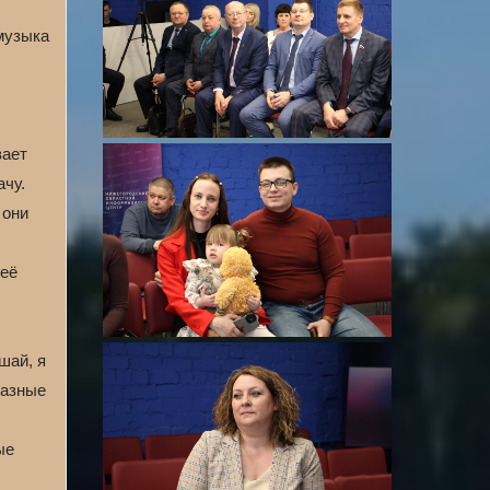
 музыка
вает
ачу.
 они
 её
шай, я
разные
ые