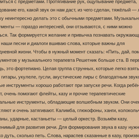
миться с предметами. Протягивание рук, ощупывание предмета,
ование его, какой звук он нам даст, из чего сделан, тяжёлый — 
ку неинтересно делать это с обычными предметами. Музыкаль
ументы — гораздо интересней, они отзываются, с ними можно
ься. Так формируется желание и привычка познавать окружающ
В наши песни и диалоги вшиваю слова, которые важны для
невной жизни. Чтобы в нужный момент сказать: «Пить, дай, пом
ументов у музыкального терапевта Решетник больше ста. В пер
ь, это фортепиано. Целая группа струнных, которые легко взять
 гитары, укулеле, гусли, акустические лиры с благодатным звук
ые инструменты хорошо работают при запуске речи. Когда ребён
т, очень помогают флейты, казу и прочие терапевтические
альные инструменты, обладающие волшебным звуком. Они оче
ляют и очень затягивают. Калимба, глюкофоны, ханги, колоколь
аны, ударные, кастаньеты — целый оркестр. Возьмём казу,
енимый для развития речи. Для формирования звука в казу нужн
о дуть, сколько петь. Слова, нараспев сказанные в казу, произв