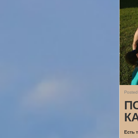
Posted
П
К
Есть 