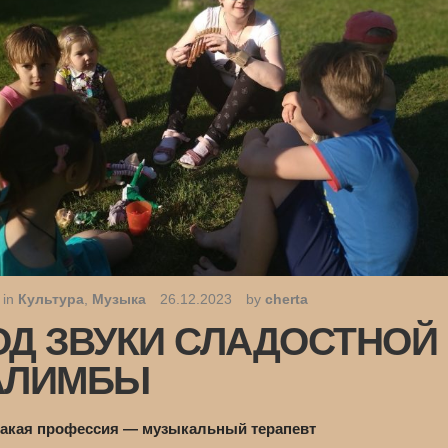
 in
Культура
,
Музыка
26.12.2023
by
cherta
ОД ЗВУКИ СЛАДОСТНОЙ
АЛИМБЫ
такая профессия — музыкальный терапевт