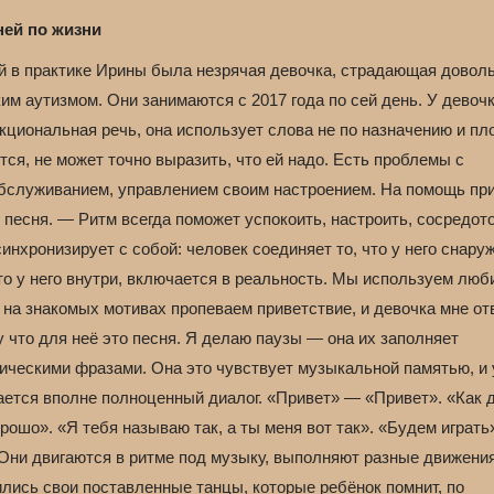
ней по жизни
й в практике Ирины была незрячая девочка, страдающая довол
им аутизмом. Они занимаются с 2017 года по сей день. У девоч
кциональная речь, она использует слова не по назначению и пл
ся, не может точно выразить, что ей надо. Есть проблемы с
бслуживанием, управлением своим настроением. На помощь пр
 песня. — Ритм всегда поможет успокоить, настроить, сосредот
инхронизирует с собой: человек соединяет то, что у него снаруж
что у него внутри, включается в реальность. Мы используем лю
 на знакомых мотивах пропеваем приветствие, и девочка мне от
 что для неё это песня. Я делаю паузы — она их заполняет
ическими фразами. Она это чувствует музыкальной памятью, и 
ается вполне полноценный диалог. «Привет» — «Привет». «Как 
ошо». «Я тебя называю так, а ты меня вот так». «Будем играт
 Они двигаются в ритме под музыку, выполняют разные движени
ились свои поставленные танцы, которые ребёнок помнит, по