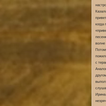
настро
Казало
привет
когда 
«приве
песен
волне
Потому
пожил
с тер
Аналог
друго
выпол
слуша
Ирина
незря