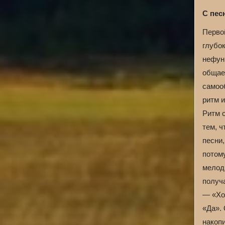
С пес
Перво
глубок
нефун
общает
самоо
ритм и
Ритм с
тем, 
песни,
потому
мелод
получ
— «Хор
«Да».
накоп