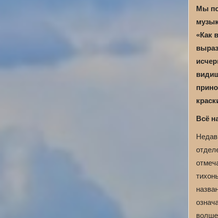
Мы по
музык
«Как 
выраз
исчер
видиш
прино
краск
Всё н
Недав
отдел
отмеч
тихон
назван
означа
волше