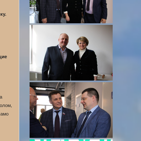
ку.
щие
а
толом,
само