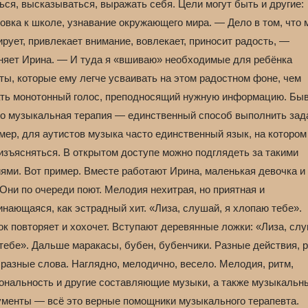
ся, высказываться, выражать себя. Цели могут быть и другие:
овка к школе, узнавание окружающего мира. — Дело в том, что
рует, привлекает внимание, вовлекает, приносит радость, —
няет Ирина. — И туда я «вшиваю» необходимые для ребёнка
ты, которые ему легче усваивать на этом радостном фоне, чем
ть монотонный голос, преподносящий нужную информацию. Бы
что музыкальная терапия — единственный способ выполнить зад
мер, для аутистов музыка часто единственный язык, на котором
изъясняться. В открытом доступе можно подглядеть за такими
ями. Вот пример. Вместе работают Ирина, маленькая девочка и
Они по очереди поют. Мелодия нехитрая, но приятная и
нающаяся, как эстрадный хит. «Лиза, слушай, я хлопаю тебе».
к повторяет и хохочет. Вступают деревянные ложки: «Лиза, слу
 тебе». Дальше маракасы, бубен, бубенчики. Разные действия, 
 разные слова. Наглядно, мелодично, весело. Мелодия, ритм,
ональность и другие составляющие музыки, а также музыкальн
ументы — всё это верные помощники музыкального терапевта.