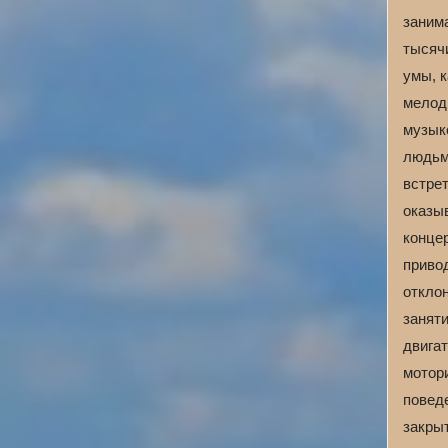
заним
тысяч
умы, 
мелод
музык
людьм
встре
оказы
конце
приво
отклон
занят
двига
мотор
повед
закры