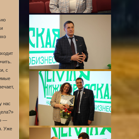
ьно
ки
охо
иходит
очить.
и, с
бимые
вечает,
у нас
дела?»
ь» —
я. Уже