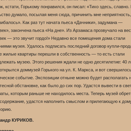
к, кстати, Горькому понравился, он писал: «Тихо здесь, славно.
ьство думало, посылая меня сюда, причинить мне неприятность
ибалось». Как раз тут начата пьеса «Дачники», задумана —
ек», закончена пьеса «На дне». Из Арзамаса прозвучало на ве
век — это звучит гордо!» Недавно все помещения дома стали
ниями музея. Удалось подписать последний договор купли-прод
е жилые квартиры перешли в собственность — то есть стали
длежать музею. Этого решения ждали не одно десятилетие: 40 л
открылся доммузей Горького на ул. К. Маркса, и вот свершилос
ическое событие. Экспозиции отныне можно будет располагать н
тесной обстановке, как было до сих пор. Удастся вывести в све
наты, которым раньше не находилось места. Теперь музей обрет
 содержание, удастся наполнить смыслом и прилегающую к дом
торию.
андр КУРИКОВ.
автора.