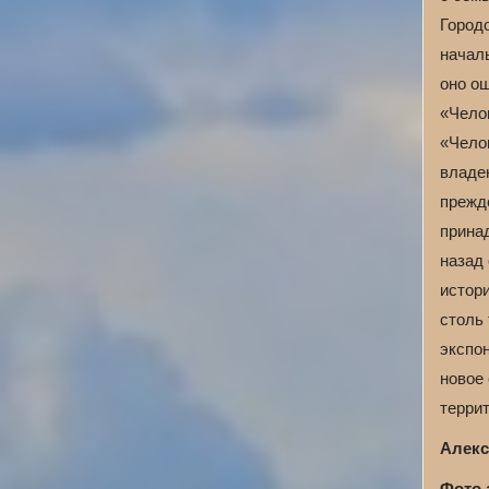
Городо
начал
оно ош
«Челов
«Чело
владе
прежд
прина
назад 
истор
столь 
экспо
новое
терри
Алекс
Фото 