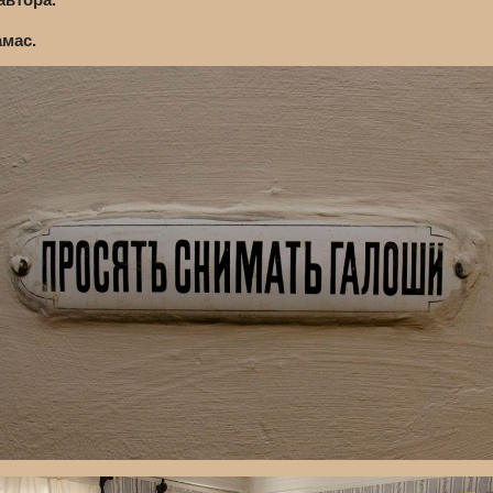
амас.