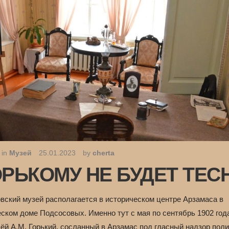
 in
Музей
25.01.2023
by
cherta
ОРЬКОМУ НЕ БУДЕТ ТЕС
овский музей располагается в историческом центре Арзамаса в
еском доме Подсосовых. Именно тут с мая по сентябрь 1902 год
ёй А.М. Горький, сосланный в Арзамас под гласный надзор поли