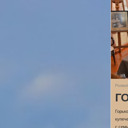
Posted
Г
Горьк
купеч
с семь