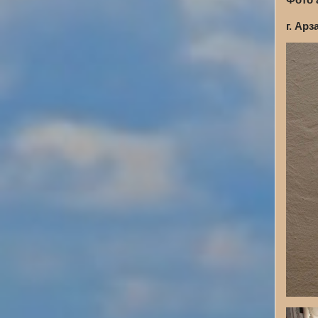
г. Арз