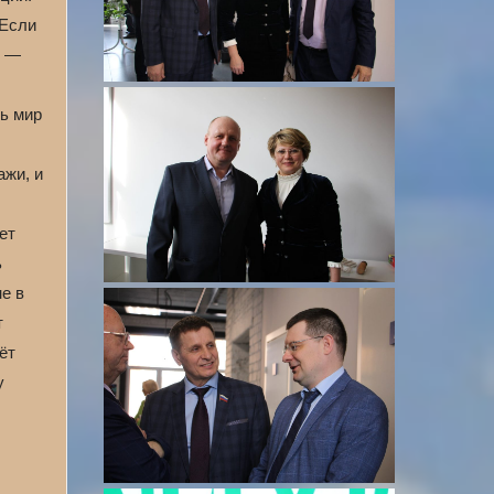
 Если
, —
сь мир
ажи, и
ет
ь
е в
т
ёт
у