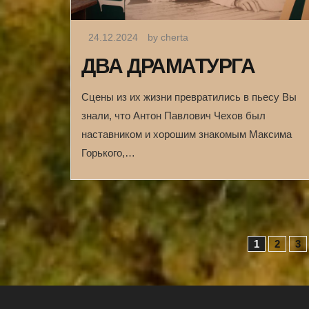
24.12.2024
by cherta
ДВА ДРАМАТУРГА
Сцены из их жизни превратились в пьесу Вы
знали, что Антон Павлович Чехов был
наставником и хорошим знакомым Максима
Горького,…
Н
1
2
3
а
в