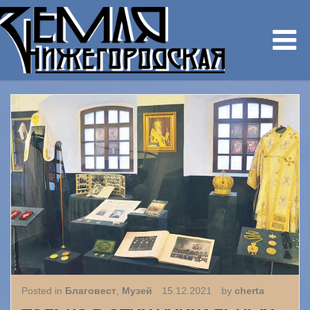
Posted in
Благовест
,
Музей
15.12.2021
by
cherta