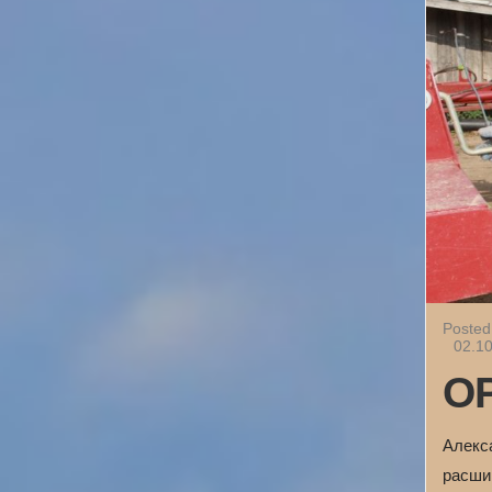
Posted
02.1
О
Алекс
расши