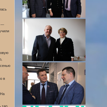
лась
, —
лучили
мовую
р,
осенью
о в
 На
а 180