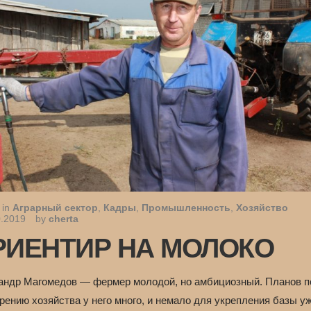
 in
Аграрный сектор
,
Кадры
,
Промышленность
,
Хозяйство
0.2019
by
cherta
РИЕНТИР НА МОЛОКО
андр Магомедов — фермер молодой, но амбициозный. Планов п
рению хозяйства у него много, и немало для укрепления базы у