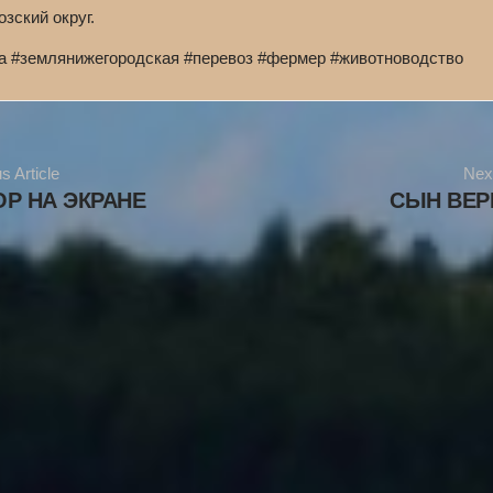
зский округ.
та #землянижегородская #перевоз #фермер #животноводство
s Article
Next
Р НА ЭКРАНЕ
СЫН ВЕР