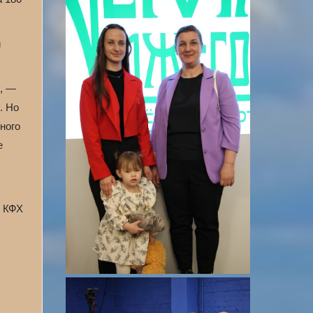
й
ы, —
. Но
ного
е
в КФХ