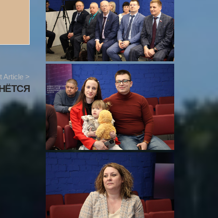
 Article >
НЁТСЯ