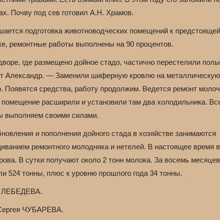
ах. Почву под сев готовил А.Н. Храмов.
шается подготовка животноводческих помещений к предстояще
ке, ремонтные работы выполнены на 90 процентов.
дворе, где размещено дойное стадо, частично перестелили пол
ит Александр. — Заменили шиферную кровлю на металлическую
ю. Появятся средства, работу продолжим. Ведется ремонт молоч
, помещение расширили и установили там два холодильника. Вс
ы выполняем своими силами.
бновления и пополнения дойного стада в хозяйстве занимаются
иванием ремонтного молодняка и нетелей. В настоящее время 
рова. В сутки получают около 2 тонн молока. За восемь месяцев
и 524 тонны, плюс к уровню прошлого года 34 тонны.
 ЛЕБЕДЕВА.
Сергея ЧУБАРЕВА.