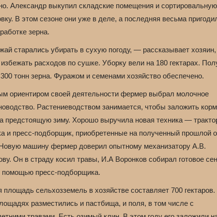
но. Александр выкупил складские помещения и сортировальную
вку. В этом сезоне они уже в деле, а последняя весьма пригоди
работке зерна.
жай старались убирать в сухую погоду, — рассказывает хозяин
избежать расходов по сушке. Уборку вели на 180 гектарах. По
 300 тонн зерна. Фуражом и семенами хозяйство обеспечено.
ым ориентиром своей деятельности фермер выбрал молочное
новодство. Растениеводством занимается, чтобы заложить кор
на предстоящую зиму. Хорошо выручила новая техника — тракто
ка и пресс-подборщик, приобретенные на полученный прошлой 
. Новую машину фермер доверил опытному механизатору А.В.
ву. Он в страду косил травы, И.А Воронков собирал готовое сен
с помощью пресс-подборщика.
 площадь сельхозземель в хозяйстве составляет 700 гектаров.
лощадях разместились и пастбища, и поля, в том числе с
етними травами. Есть озимый клин. В этом году его заложили н