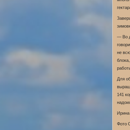
гектар
Завер
зимов
— Во 
говор
не вс
блока
работ
Для о
выращ
141 ко
надоил
Ирина
Фото 