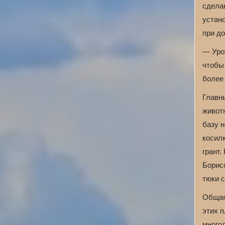
сдела
устано
при до
— Уро
чтобы 
более
Главн
живот
базу 
косил
грант
Борисо
тюки 
Общая
этих п
многол