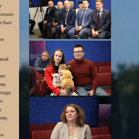
н
колько
 и был
ые
икой
чил
ему
тогда
и:
у
ову.
бы