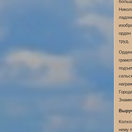
больш
Никола
ладони
изобра
орден 
труд.
Орден
грамо
подъе
сельск
награж
Город
Знаме
Выруч
Колхоз
нему 