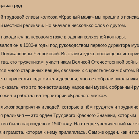
да за труд
ей трудовой славы колхоза «Красный маяк» мы пришли в поиска
й местной реликвии. Но вначале несколько слов о другом.
 находится на перовом этаже в здании колхозной конторы.
ался он в 1980-е годы под руководством первого директора му
 Поликарповны Чесноковой. Выставки здесь посвящены истори
ства, его труженикам, участникам Великой Отечественной войны
тся много старинных вещей, связанных с крестьянским бытом. 
еты принесли сюда жители деревни, многое собрали школьники.
 сказать, что это по-настоящему народный музей, собранный р
то жил и работал на территории «Красного маяка».
ельхозпредприятия и людей, которые в нём трудятся и трудилис
ая реликвия — это орден Трудового Красного Знамени, которым
тво было награждено в 1940 году. На стенде увеличенный маке
 и грамота, которая к нему прилагалась. Сам же орден, как и п