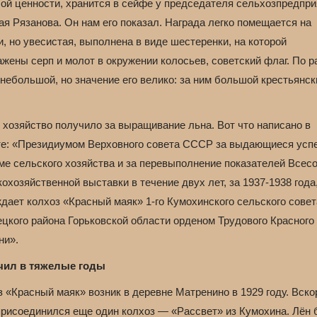
ой ценности, хранится в сейфе у председателя сельхозпредпри
я Рязанова. Он нам его показал. Награда легко помещается на
, но увесистая, выполнена в виде шестеренки, на которой
жены серп и молот в окружении колосьев, советский флаг. По 
небольшой, но значение его велико: за ним большой крестьянск
 хозяйство получило за выращивание льна. Вот что написано в
те: «Президиумом Верховного совета СССР за выдающиеся успе
ме сельского хозяйства и за перевыполнение показателей Всес
охозяйственной выставки в течение двух лет, за 1937-1938 года
дает колхоз «Красный маяк» 1-го Кумохинского сельского совет
ецкого района Горьковской области орденом Трудового Красного
ни».
ил в тяжелые годы
 «Красный маяк» возник в деревне Матренино в 1929 году. Вско
присоединился еще один колхоз — «Рассвет» из Кумохина. Лён