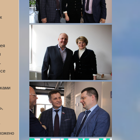
х
зея
и
.
Все
уками
ь,
т
оложено