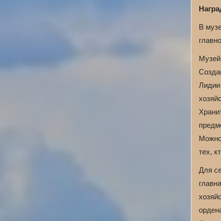
Награ
В муз
главно
Музей
Создав
Лидии
хозяй
Храни
предм
Можно
тех, к
Для с
главн
хозяйс
ордена