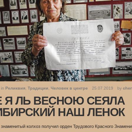
 in
Реликвия
,
Традиции
,
Человек в центре
25.07.2019
by
cher
Е Я ЛЬ ВЕСНОЮ СЕЯЛА
ИБИРСКИЙ НАШ ЛЕНОК
о знаменитый колхоз получил орден Трудового Красного Знамени