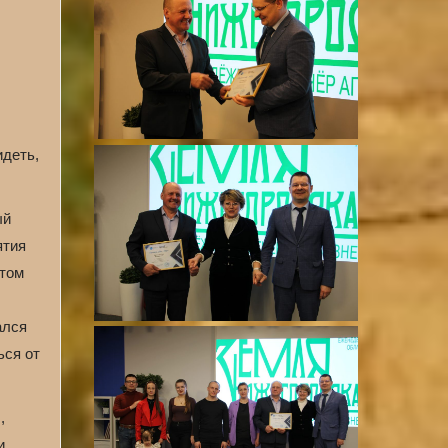
идеть,
ый
ятия
отом
ался
ься от
,
и,