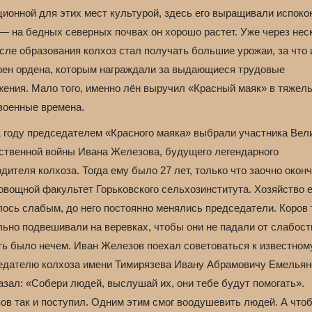
ционной для этих мест культурой, здесь его выращивали испоко
 — на бедных северных почвах он хорошо растет. Уже через нес
сле образования колхоз стал получать большие урожаи, за что
оен ордена, которым награждали за выдающиеся трудовые
жения. Мало того, именно лён выручил «Красный маяк» в тяжел
военные времена.
1 году председателем «Красного маяка» выбрали участника Вел
ственной войны Ивана Железова, будущего легендарного
дителя колхоза. Тогда ему было 27 лет, только что заочно окон
овощной факультет Горьковского сельхозинститута. Хозяйство 
лось слабым, до него постоянно менялись председатели. Коров 
льно подвешивали на веревках, чтобы они не падали от слабост
ть было нечем. Иван Железов поехал советоваться к известном
едателю колхоза имени Тимирязева Ивану Абрамовичу Емельян
азал: «Собери людей, выслушай их, они тебе будут помогать».
ов так и поступил. Одним этим смог воодушевить людей. А что