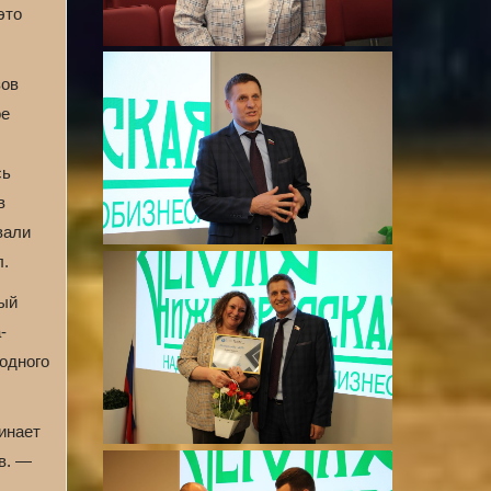
это
зов
ое
сь
в
вали
л.
ный
-
 одного
инает
в. —