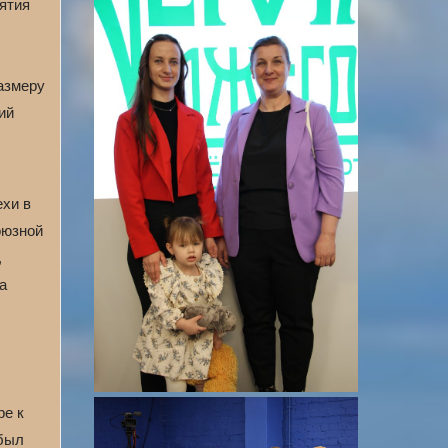
ятия
размеру
ий
хи в
оюзной
,
а
ре к
 был