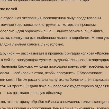
еве полей
ее отдельная экспозиция, посвященная льну: представлены
зможные крестьянские инструменты, которые в прошлом
ьзовались для обработки льна — льнотеребилка, льномялка,
ралка, колотушка для выбивания льняных коробочек. Можно ув
ыглядит льняная солома, льноволокно.
д ручной, — рассказывает в прошлом бригадир колхоза «Красн
, а сейчас заведующая музеем трудовой славы сельхозпредпри
 Ивановна Крюкова. — Когда приходило время, лён теребили, п
овали — собирали в стога, чтобы просушить. Обмолачивали —
али семя. Потом расстилали на лугах, на болотах, лён вылежив
стояния тресты. Ждали пока льноволокно будет хорошо отделят
ы — так называют льняную оболочку.
тно, что в старину обработкой льна занимались только женщины
 была тяжелая и кропотливая. Лён мяли на льномялках, трепал