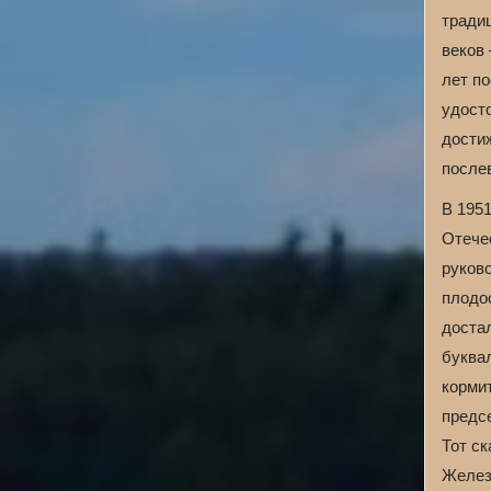
тради
веков
лет по
удост
дости
после
В 195
Отече
руково
плодо
доста
буква
корми
предс
Тот ск
Желез