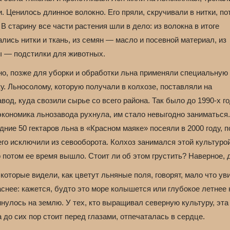
. Ценилось длинное волокно. Его пряли, скручивали в нитки, по
 В старину все части растения шли в дело: из волокна в итоге
лись нитки и ткань, из семян — масло и посевной материал, из
ы — подстилки для животных.
но, позже для уборки и обработки льна применяли специальную
у. Льносолому, которую получали в колхозе, поставляли на
вод, куда свозили сырье со всего района. Так было до 1990-х го
экономика льнозавода рухнула, им стало невыгодно заниматься.
ние 50 гектаров льна в «Красном маяке» посеяли в 2000 году, 
его исключили из севооборота. Колхоз занимался этой культуро
о потом ее время вышло. Стоит ли об этом грустить? Наверное, 
которые видели, как цветут льняные поля, говорят, мало что у
снее: кажется, будто это море колышется или глубокое летнее
нулось на землю. У тех, кто выращивал северную культуру, эта
 до сих пор стоит перед глазами, отпечаталась в сердце.