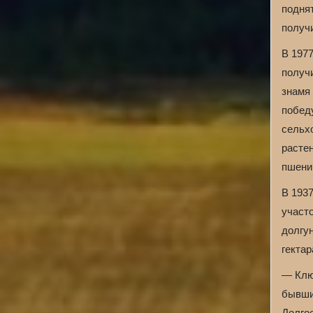
поднят
получ
В 197
получ
знамя
побед
сельх
расте
пшениц
В 193
участ
долгун
гектар
— Клю
бывши
Долго