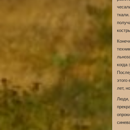
чесали
ткали.
получа
костр
Конеч
техник
льноза
когда 
Послед
этого 
лет, н
Люди, 
прекра
опроки
синева