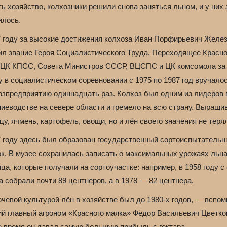
ь хозяйство, колхозники решили снова заняться льном, и у них 
илось.
7 году за высокие достижения колхоза Иван Порфирьевич Желе
ил звание Героя Социалистического Труда. Переходящее Красн
 ЦК КПСС, Совета Министров СССР, ВЦСПС и ЦК комсомола за
у в социалистическом соревновании с 1975 по 1987 год вручало
озпредприятию одиннадцать раз. Колхоз был одним из лидеров 
ниеводстве на севере области и гремело на всю страну. Выращи
у, ячмень, картофель, овощи, но и лён своего значения не теря
7 году здесь был образован государственный сортоиспытатель
ок. В музее сохранилась записать о максимальных урожаях льна
ца, которые получали на сортоучастке: например, в 1958 году с
а собрали почти 89 центнеров, а в 1978 — 82 центнера.
чевой культурой лён в хозяйстве был до 1980-х годов, — вспом
й главный агроном «Красного маяка» Фёдор Васильевич Цветко
е время он давал самую большую прибыль с гектара.