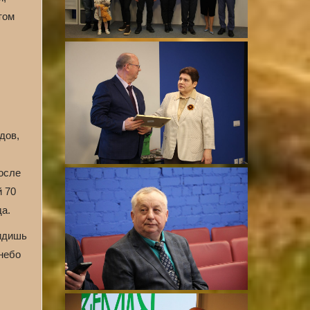
том
дов,
после
й 70
да.
видишь
 небо