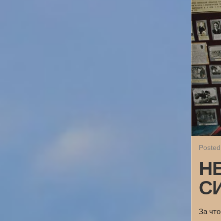
Posted
Н
С
За чт