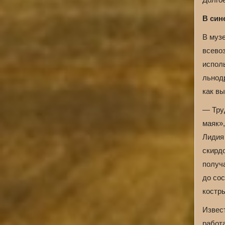
В син
В муз
всево
испол
льнод
как в
— Тру
маяк»
Лидия
скирд
получ
до со
костр
Извес
работа