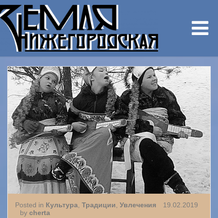
Posted in
Культура
,
Традиции
,
Увлечения
19.02.2019
by
cherta