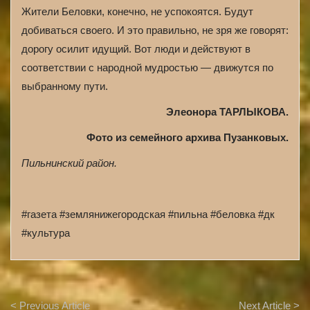
Жители Беловки, конечно, не успокоятся. Будут
добиваться своего. И это правильно, не зря же говорят:
дорогу осилит идущий. Вот люди и действуют в
соответствии с народной мудростью — движутся по
выбранному пути.
Элеонора ТАРЛЫКОВА.
Фото из семейного архива Пузанковых.
Пильнинский район.
#газета #землянижегородская #пильна #беловка #дк
#культура
A
< Previous Article
Next Article >
r