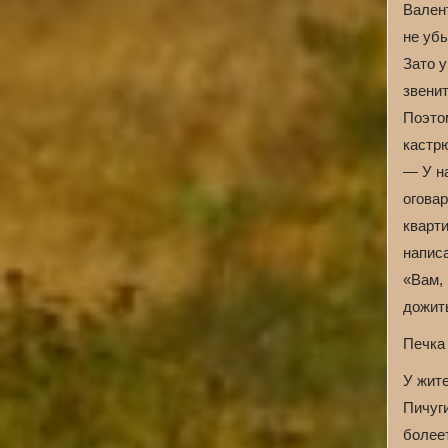
Валент
не убы
Зато у
звенит
Поэтом
кастрю
— У на
оговар
кварти
написа
«Вам, 
дожит
Печка
У жит
Пичуг
болеет