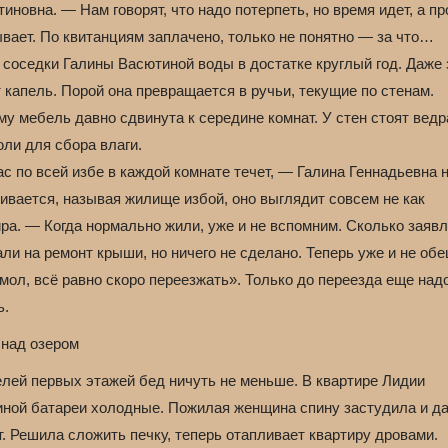
иновна. — Нам говорят, что надо потерпеть, но время идет, а п
вает. По квитанциям заплачено, только не понятно — за что…
 соседки Галины Васютиной воды в достатке круглый год. Даже
 капель. Порой она превращается в ручьи, текущие по стенам.
у мебель давно сдвинута к середине комнат. У стен стоят ведр
ли для сбора влаги.
с по всей избе в каждой комнате течет, — Галина Геннадьевна 
ивается, называя жилище избой, оно выглядит совсем не как
ра. — Когда нормально жили, уже и не вспомним. Сколько заяв
ли на ремонт крыши, но ничего не сделано. Теперь уже и не об
мол, всё равно скоро переезжать». Только до переезда еще над
ь.
 над озером
елей первых этажей бед ничуть не меньше. В квартире Лидии
иной батареи холодные. Пожилая женщина спину застудила и д
. Решила сложить печку, теперь отапливает квартиру дровами.