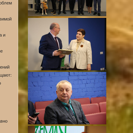
роблем
 зимой
а и
не
лений
ещают:
о
авно