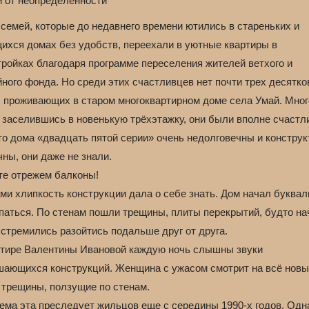
и от неопределённости
семей, которые до недавнего времени ютились в стареньких и
ихся домах без удобств, переехали в уютные квартиры в
тройках благодаря программе переселения жителей ветхого и
ного фонда. Но среди этих счастливцев нет почти трех десятко
, проживающих в старом многоквартирном доме села Умай. Мног
, заселившись в новенькую трёхэтажку, они были вполне счастл
то дома «двадцать пятой серии» очень недолговечны и конструк
ны, они даже не знали.
те отрежем балконы!
ми хлипкость конструкции дала о себе знать. Дом начал буквал
паться. По стенам пошли трещины, плиты перекрытий, будто на
 стремились разойтись подальше друг от друга.
ртире Валентины Ивановой каждую ночь слышны звуки
шающихся конструкций. Женщина с ужасом смотрит на всё новы
 трещины, ползущие по стенам.
ема эта преследует жильцов еще с середины 1990-х годов. Одн