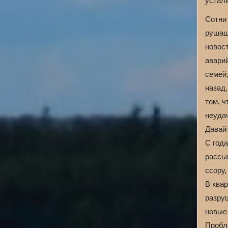
устал
Сотни 
рушащ
новос
аварий
семей
назад
том, ч
неудач
Давай
С года
рассы
ссору,
В ква
разру
новые
Пробл