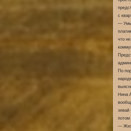
предс
с ква
— Умы
платим
что не
комму
Предс
админ
По по
народ
выясн
Нина А
вообще
зевай 
потом 
— Жиз