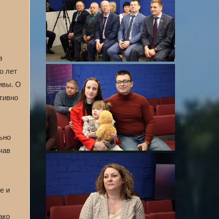
в
о лет
ивы. О
тивно
ьно
чав
е и
ако