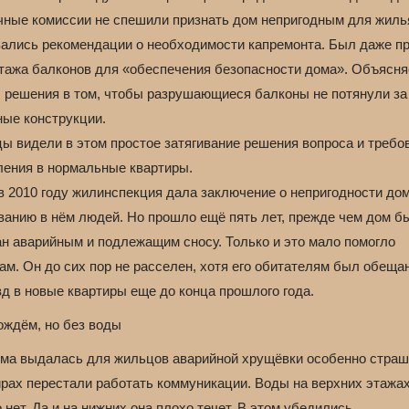
чные комиссии не спешили признать дом непригодным для жиль
ались рекомендации о необходимости капремонта. Был даже пр
тажа балконов для «обеспечения безопасности дома». Объясня
 решения в том, чтобы разрушающиеся балконы не потянули за
ные конструкции.
ы видели в этом простое затягивание решения вопроса и требо
ления в нормальные квартиры.
в 2010 году жилинспекция дала заключение о непригодности дом
ванию в нём людей. Но прошло ещё пять лет, прежде чем дом б
ан аварийным и подлежащим сносу. Только и это мало помогло
ам. Он до сих пор не расселен, хотя его обитателям был обеща
д в новые квартиры еще до конца прошлого года.
ождём, но без воды
има выдалась для жильцов аварийной хрущёвки особенно страш
ирах перестали работать коммуникации. Воды на верхних этажа
 нет. Да и на нижних она плохо течет. В этом убедились