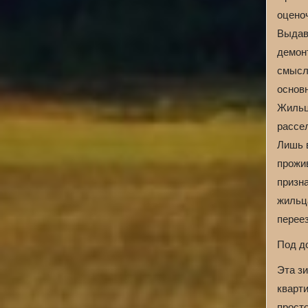
оцено
Выдав
демон
смысл
основ
Жильц
рассе
Лишь 
прожи
призн
жильц
переез
Под д
Эта з
кварт
просто