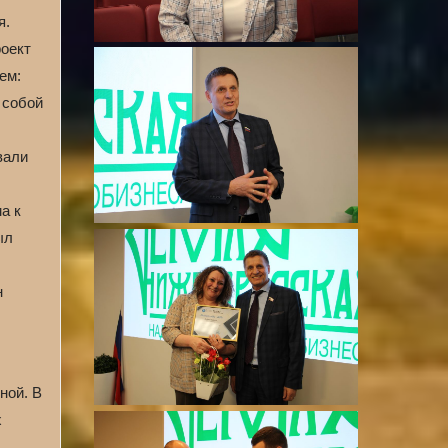
я.
оект
ем:
 собой
вали
а к
ыл
н
ной. В
х