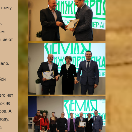
стречу
мы
ом,
шие от
пало.
бой
его нет
уж не
сов. А
воду.
а