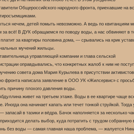
тавители Общероссийского народного фронта, приехавшие на в
ртиросъемщиками.
ться нечем, детей помыть невозможно. А ведь по квитанциям 
 за всё! В ДУК обращаемся по поводу воды, а нас обвиняют в т
 платит за квартиры половина дома, — срывались на крик устав
нальных мучений жильцы.
тавительница управляющей компании и глава сельской
истрации оправдывались, что конкретных жалоб к ним не посту
ручению совета дома Мария Курылева в присутствии активистов
но фронта написала заявление в ООО УК «Жилсервис» с прось
ить причину плохого давления воды.
бдуллина живет на третьем этаже. Воды в ее квартире чаще вс
. Иногда она начинает капать или течет тонкой струйкой. Тогда 
— запасай в тазики и вёдра. Бачок наполняется за несколько ча
приходится делать выбор, куда потратить с трудом собранную 
нь без воды — самая главная наша проблема, — жалуется Нин