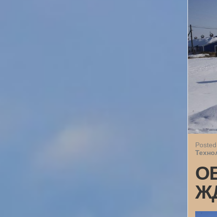
Posted
Техно
О
Ж