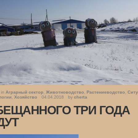
 in
Аграрный сектор
,
Животноводство
,
Растениеводство
,
Ситу
логии
,
Хозяйство
04.04.2018
by
cherta
БЕЩАННОГО ТРИ ГОДА
ДУТ