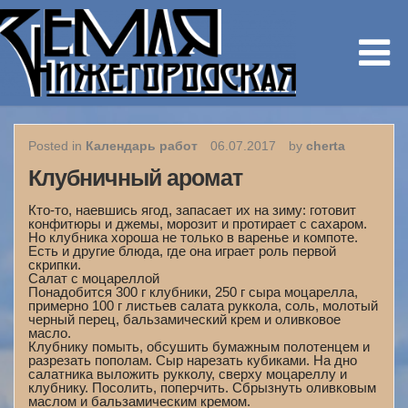
Posted in
Календарь работ
06.07.2017
by
cherta
Клубничный аромат
Кто-то, наевшись ягод, запасает их на зиму: готовит
конфитюры и джемы, морозит и протирает с сахаром.
Но клубника хороша не только в варенье и компоте.
Есть и другие блюда, где она играет роль первой
скрипки.
Салат с моцареллой
Понадобится 300 г клубники, 250 г сыра моцарелла,
примерно 100 г листьев салата руккола, соль, молотый
черный перец, бальзамический крем и оливковое
масло.
Клубнику помыть, обсушить бумажным полотенцем и
разрезать пополам. Сыр нарезать кубиками. На дно
салатника выложить рукколу, сверху моцареллу и
клубнику. Посолить, поперчить. Сбрызнуть оливковым
маслом и бальзамическим кремом.