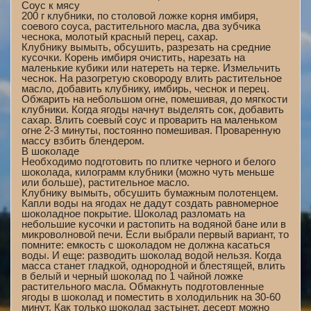
Соус к мясу
200 г клубники, по столовой ложке корня имбиря,
соевого соуса, растительного масла, два зубчика
чеснока, молотый красный перец, сахар.
Клубнику вымыть, обсушить, разрезать на средние
кусочки. Корень имбиря очистить, нарезать на
маленькие кубики или натереть на терке. Измельчить
чеснок. На разогретую сковороду влить растительное
масло, добавить клубнику, имбирь, чеснок и перец.
Обжарить на небольшом огне, помешивая, до мягкости
клубники. Когда ягоды начнут выделять сок, добавить
сахар. Влить соевый соус и проварить на маленьком
огне 2-3 минуты, постоянно помешивая. Проваренную
массу взбить блендером.
В шоколаде
Необходимо подготовить по плитке черного и белого
шоколада, килограмм клубники (можно чуть меньше
или больше), растительное масло.
Клубнику вымыть, обсушить бумажным полотенцем.
Капли воды на ягодах не дадут создать равномерное
шоколадное покрытие. Шоколад разломать на
небольшие кусочки и растопить на водяной бане или в
микроволновой печи. Если выбрали первый вариант, то
помните: емкость с шоколадом не должна касаться
воды. И еще: разводить шоколад водой нельзя. Когда
масса станет гладкой, однородной и блестящей, влить
в белый и черный шоколад по 1 чайной ложке
растительного масла. Обмакнуть подготовленные
ягоды в шоколад и поместить в холодильник на 30-60
минут. Как только шоколад застынет, десерт можно