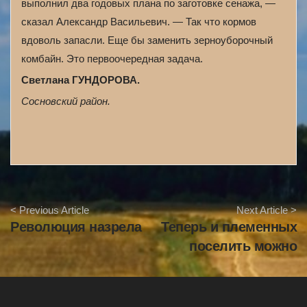
выполнил два годовых плана по заготовке сенажа, —
сказал Александр Васильевич. — Так что кормов
вдоволь запасли. Еще бы заменить зерноуборочный
комбайн. Это первоочередная задача.
Светлана ГУНДОРОВА.
Сосновский район.
A
< Previous Article
Next Article >
r
Революция назрела
Теперь и племенных
t
i
поселить можно
c
l
e
N