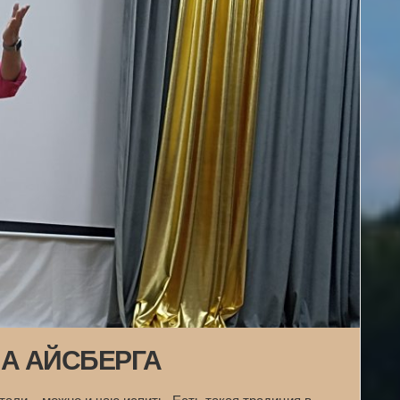
А АЙСБЕРГА