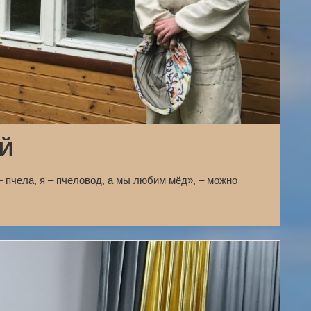
ЕЙ
 пчела, я – пчеловод, а мы любим мёд», – можно