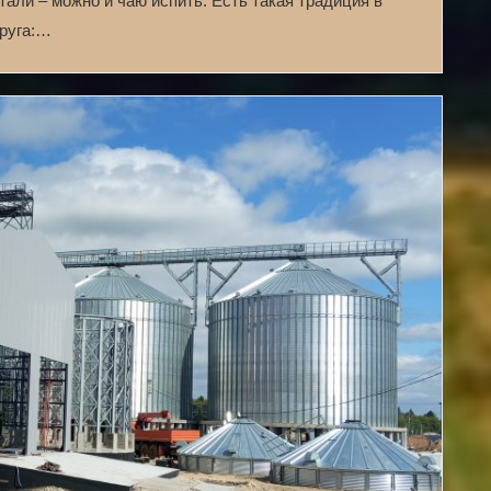
али – можно и чаю испить. Есть такая традиция в
круга:…