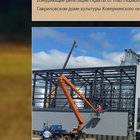
Изнуряющие репетиции скрыты от глаз Поработ
Гавриловском доме культуры Ковернинского о