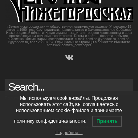
«Земля нижегородская» — общественно-политическое издание. Учреждено 15
августа 1990 года. Соучредители: правительство и Законодательное Собрание
Нижегородской области. Кредо издания: защита интересов крестьянства и всех
проживающих на сельских территориях. Газета и сайт — новости, события,
аналитика, комментарии, фоторепортажи. e-mail: zeml.nn@yandex.ru, zeml.nn-
r@yandex.ru, тел.: 233-94-54. Официальные страницы в соцсетях: ВКонтакте
https://vk.com/zn_newspaper
Политика конфиденциальности
Мы используем cookie-файлы. Продолжая
использовать этот сайт, вы соглашаетесь с
использованием cookie-файлов и принимаете
© Земля нижегородская 2026
политику конфиденциальности.
Принять
built with
SocialMag
and
WordPress
Подробнее…