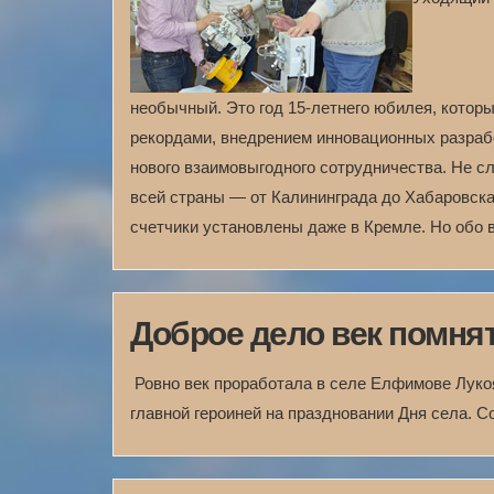
необычный. Это год 15-летнего юбилея, котор
рекордами, внедрением инновационных разрабо
нового взаимовыгодного сотрудничества. Не с
всей страны — от Калининграда до Хабаровска
счетчики установлены даже в Кремле. Но обо в
Доброе дело век помня
Ровно век проработала в селе Елфимове Лукоя
главной героиней на праздновании Дня села. 