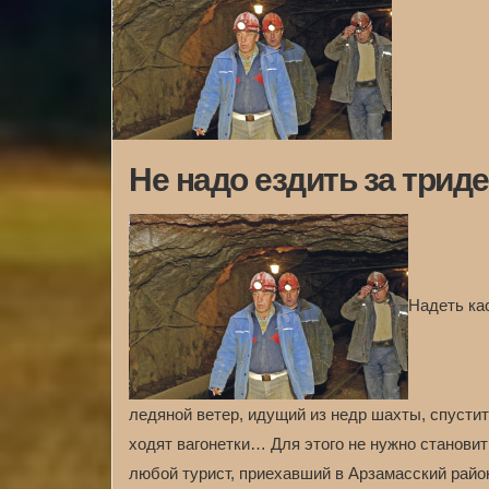
Не надо ездить за трид
Надеть кас
ледяной ветер, идущий из недр шахты, спустит
ходят вагонетки… Для этого не нужно станов
любой турист, приехавший в Арзамасский райо