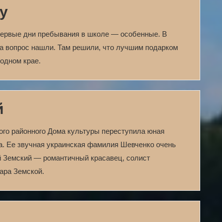
у
первые дни пребывания в школе — особенные. В
а вопрос нашли. Там решили, что лучшим подарком
родном крае.
й
кого районного Дома культуры переступила юная
а. Ее звучная украинская фамилия Шевченко очень
й Земский — романтичный красавец, солист
ара Земской.