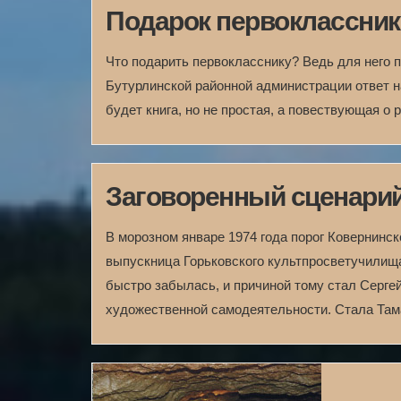
Подарок первоклассник
Что подарить первокласснику? Ведь для него 
Бутурлинской районной администрации ответ н
будет книга, но не простая, а повествующая о 
Заговоренный сценари
В морозном январе 1974 года порог Ковернинс
выпускница Горьковского культпросвет­училищ
быстро забылась, и причиной тому стал Серге
художественной самодеятельности. Стала Там