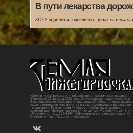
В пути лекарства доро
ХОЧУ поделиться мнением о ценах на лекарст
«Земля нижегородская» — общественно-политическое издание.
Учреждено 15 августа 1990 года. Соучредители: правительство и
Законодательное Собрание Нижегородской области. Кредо издания
защита интересов крестьянства и всех проживающих на сельских
территориях. Газета и сайт — новости, события, аналитика,
комментарии, фоторепортажи. e-mail: zeml.nn@yandex.ru, zeml.nn-
r@yandex.ru, тел.: 233-94-54. Официальные страницы в соцсетях:
ВКонтакте https://vk.com/zn_newspaper