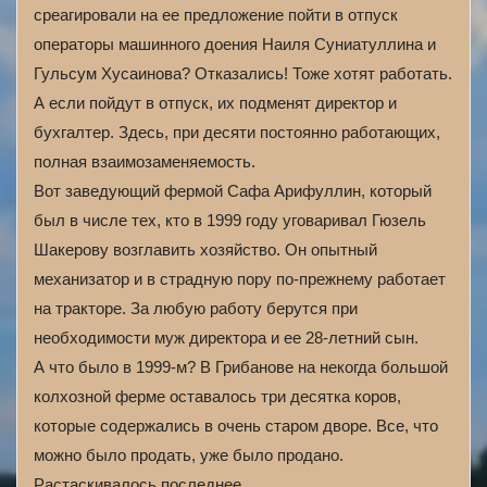
среагировали на ее предложение пойти в отпуск
операторы машинного доения Наиля Суниатуллина и
Гульсум Хусаинова? Отказались! Тоже хотят работать.
А если пойдут в отпуск, их подменят директор и
бухгалтер. Здесь, при десяти постоянно работающих,
полная взаимозаменяемость.
Вот заведующий фермой Сафа Арифуллин, который
был в числе тех, кто в 1999 году уговаривал Гюзель
Шакерову возглавить хозяйство. Он опытный
механизатор и в страдную пору по-прежнему работает
на тракторе. За любую работу берутся при
необходимости муж директора и ее 28-летний сын.
А что было в 1999‑м? В Грибанове на некогда большой
колхозной ферме оставалось три десятка коров,
которые содержались в очень старом дворе. Все, что
можно было продать, уже было продано.
Растаскивалось последнее.