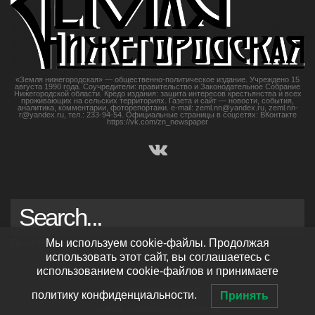
«Земля нижегородская» — общественно-политическое издание. Учреждено 15
августа 1990 года. Соучредители: правительство и Законодательное Собрание
Нижегородской области. Кредо издания: защита интересов крестьянства и всех
проживающих на сельских территориях. Газета и сайт — новости, события,
аналитика, комментарии, фоторепортажи. e-mail: zeml.nn@yandex.ru, zeml.nn-
r@yandex.ru, тел.: 233-94-54. Официальные страницы в соцсетях: ВКонтакте
https://vk.com/zn_newspaper
Политика конфиденциальности
Мы используем cookie-файлы. Продолжая
использовать этот сайт, вы соглашаетесь с
использованием cookie-файлов и принимаете
© Земля нижегородская 2026
политику конфиденциальности.
Принять
built with
SocialMag
and
WordPress