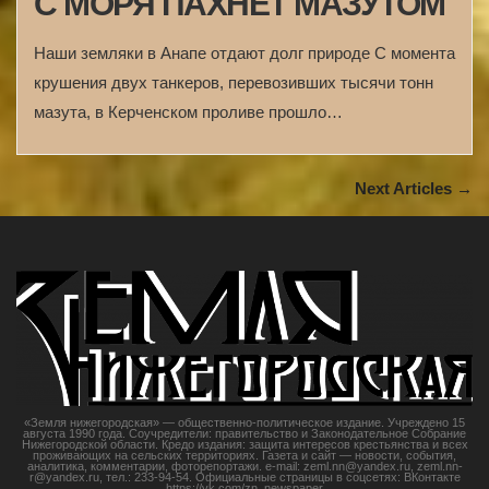
С МОРЯ ПАХНЕТ МАЗУТОМ
Наши земляки в Анапе отдают долг природе С момента
крушения двух танкеров, перевозивших тысячи тонн
мазута, в Керченском проливе прошло…
Next Articles →
«Земля нижегородская» — общественно-политическое издание. Учреждено 15
августа 1990 года. Соучредители: правительство и Законодательное Собрание
Нижегородской области. Кредо издания: защита интересов крестьянства и всех
проживающих на сельских территориях. Газета и сайт — новости, события,
аналитика, комментарии, фоторепортажи. e-mail: zeml.nn@yandex.ru, zeml.nn-
r@yandex.ru, тел.: 233-94-54. Официальные страницы в соцсетях: ВКонтакте
https://vk.com/zn_newspaper