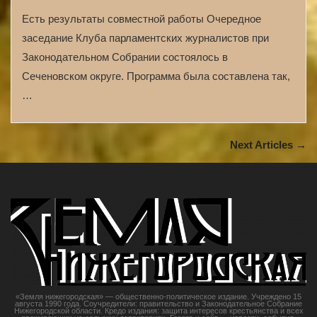
Есть результаты совместной работы Очередное
заседание Клуба парламентских журналистов при
Законодательном Собрании состоялось в
Сеченовском округе. Программа была составлена так,
…
Next Articles →
«Земля нижегородская» — общественно-политическое издание. Учреждено 15
августа 1990 года. Соучредители: правительство и Законодательное Собрание
Нижегородской области. Кредо издания: защита интересов крестьянства и всех