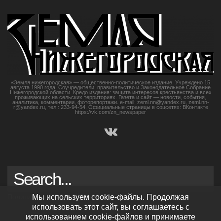
«Земля нижегородская» — общественно-политическое издание. Учреждено 15
августа 1990 года. Соучредители: правительство и Законодательное Собрание
Нижегородской области. Кредо издания: защита интересов крестьянства и всех
проживающих на сельских территориях. Газета и сайт — новости, события,
аналитика, комментарии, фоторепортажи. e-mail: zeml.nn@yandex.ru, zeml.nn-
r@yandex.ru, тел.: 233-94-54. Официальные страницы в соцсетях: ВКонтакте
https://vk.com/zn_newspaper
Политика конфиденциальности
Мы используем cookie-файлы. Продолжая
использовать этот сайт, вы соглашаетесь с
использованием cookie-файлов и принимаете