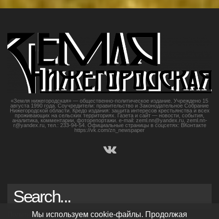
«Земля нижегородская» — общественно-политическое издание. Учреждено 15
августа 1990 года. Соучредители: правительство и Законодательное Собрание
Нижегородской области. Кредо издания: защита интересов крестьянства и всех
проживающих на сельских территориях. Газета и сайт — новости, события,
аналитика, комментарии, фоторепортажи. e-mail: zeml.nn@yandex.ru, zeml.nn-
r@yandex.ru, тел.: 233-94-54. Официальные страницы в соцсетях: ВКонтакте
https://vk.com/zn_newspaper
Политика конфиденциальности
Мы используем cookie-файлы. Продолжая