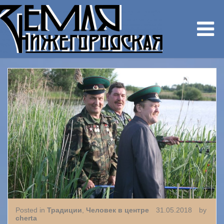
Posted in
Традиции
,
Человек в центре
31.05.2018
by
cherta