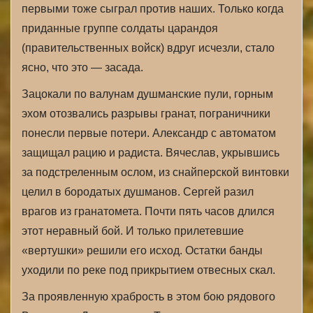
первыми тоже сыграл против наших. Только когда
приданные группе солдаты царандоя
(правительственных войск) вдруг исчезли, стало
ясно, что это — засада.
Зацокали по валунам душманские пули, горным
эхом отозвались разрывы гранат, пограничники
понесли первые потери. Александр с автоматом
защищал рацию и радиста. Вячеслав, укрывшись
за подстреленным ослом, из снайперской винтовки
целил в бородатых душманов. Сергей разил
врагов из гранатомета. Почти пять часов длился
этот неравный бой. И только прилетевшие
«вертушки» решили его исход. Остатки банды
уходили по реке под прикрытием отвесных скал.
За проявленную храбрость в этом бою рядового