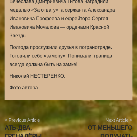
Вячеслава Дмитриевича Титова наградили
медалью «За отвагу», а сержанта Александра
Ивановича Ерофеева и ефрейтора Сергея
Ивановича Мочалова — орденами Красной
Звезды.
Полгода прослужили друзья в погранотряде.
Готовили себе «замену». Понимали, граница
всегда должна быть на замке!
Николай НЕСТЕРЕНКО.
Фото автора.
A
< Previous Article
Next Article >
r
АТЬ-ДВА,
ОТ МЕНЬШЕГО
t
i
ГРЕНАДЁРЫ
ПОЛУЧАТЬ