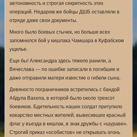
автономность и строгая секретность этих
операций. Недаром же бойцы ДШБ оставляли в
отряде даже свои документы.
Много было боевых стычек, но больше всех
запомнился бой у кишлака Чамшара в Куфабском
ущелье.
Еще бы! Александра здесь тяжело ранили, а
Вячеслава — по ошибке записали в погибшие и
даже отправили матери известие о гибели сына.
Девяносто пограничников встретились с бандой
Абдула Вахопа, в которой было около трехсот
боевиков. Бдительность наших солдат притупило
коварство местных жителей, вывесивших красный
флаг у въезда в кишлак, в знак дружбы с «шурави».
Строгий приказ «особистов» не открывать огонь