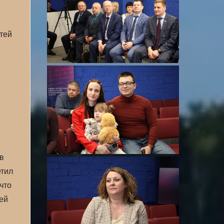
стей
в
етил
что
ей