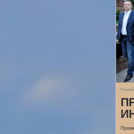
Posted
П
И
Проек