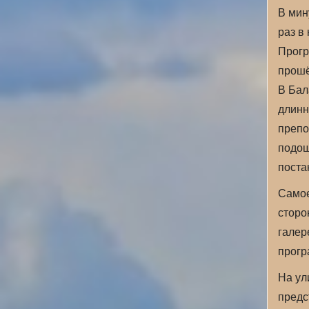
В мин
раз в
Прогр
прошё
В Бал
длинн
препо
подош
поста
Самое
сторо
галер
прогр
На ул
предс