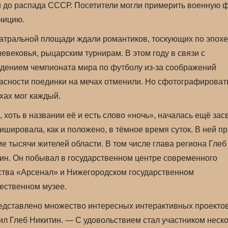
и до распада СССР. Посетители могли примерить военную 
ницию.
атральной площади ждали романтиков, тоскующих по эпохе
евековья, рыцарским турнирам. В этом году в связи с
дением чемпионата мира по футболу из-за соображений
асности поединки на мечах отменили. Но сфотографироват
хах мог каждый.
, хоть в названии её и есть слово «ночь», началась ещё зас
ишировала, как и положено, в тёмное время суток. В ней п
ие тысячи жителей области. В том числе глава региона Глеб
ин. Он побывал в государственном центре современного
ства «Арсенал» и Нижегородском государственном
ественном музее.
дставлено множество интересных интерактивных проекто
ил Глеб Никитин. — С удовольствием стал участником неск