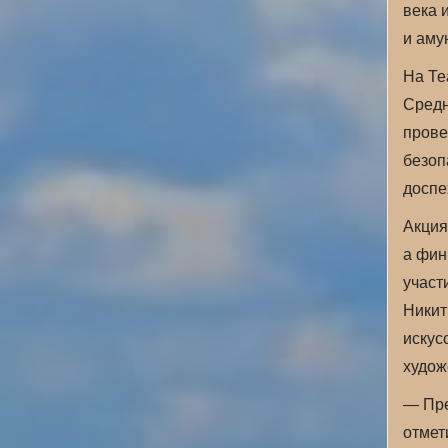
века 
и аму
На Те
Средн
прове
безоп
доспе
Акция
а фин
участ
Никит
искус
худож
— Пре
отмет