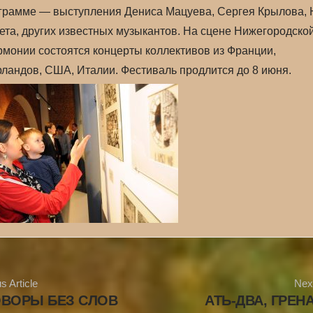
грамме — выступления Дениса Мацуева, Сергея Крылова,
та, других известных музыкантов. На сцене Нижегородско
монии состоятся концерты коллективов из Франции,
ландов, США, Италии. Фестиваль продлится до 8 июня.
s Article
Next
ОВОРЫ БЕЗ СЛОВ
АТЬ-ДВА, ГРЕ