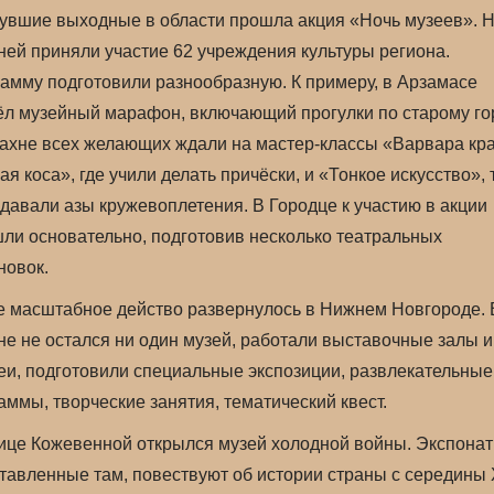
увшие выходные в области прошла акция «Ночь музеев». Н
 ней приняли участие 62 учреждения культуры региона.
амму подготовили разнообразную. К примеру, в Арзамасе
л музейный марафон, включающий прогулки по старому го
ахне всех желающих ждали на мастер-классы «Варвара кр
ая коса», где учили делать причёски, и «Тонкое искусство», 
давали азы кружевоплетения. В Городце к участию в акции
ли основательно, подготовив несколько театральных
новок.
 масштабное действо развернулось в Нижнем Новгороде. 
не не остался ни один музей, работали выставочные залы и
еи, подготовили специальные экспозиции, развлекательные
аммы, творческие занятия, тематический квест.
ице Кожевенной открылся музей холодной войны. Экспонат
тавленные там, повествуют об истории страны с середины