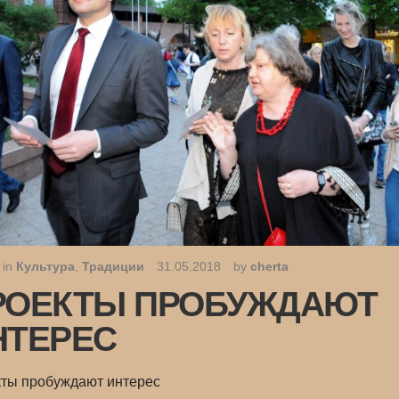
 in
Культура
,
Традиции
31.05.2018
by
cherta
РОЕКТЫ ПРОБУЖДАЮТ
НТЕРЕС
ты пробуждают интерес