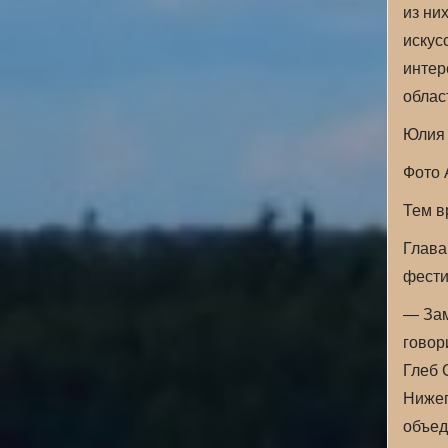
из ни
искус
интер
облас
Юлия
Фото
Тем 
Глава
фести
— Зам
говор
Глеб 
Нижег
объед