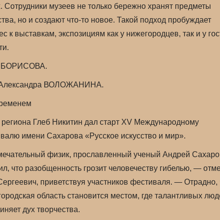
х. Сотрудники музеев не только бережно хранят предметы
ства, но и создают что-то новое. Такой подход пробуждает
ес к выставкам, экспозициям как у нижегородцев, так и у го
ти.
 БОРИСОВА.
 Александра ВОЛОЖАНИНА.
временем
 региона Глеб Никитин дал старт XV Международному
валю имени Сахарова «Русское искусство и мир».
ечательный физик, прославленный ученый Андрей Сахаро
ил, что разобщенность грозит человечеству гибелью, — отм
Сергеевич, приветствуя участников фестиваля. — Отрадно, 
ородская область становится местом, где талантливых люд
иняет дух творчества.