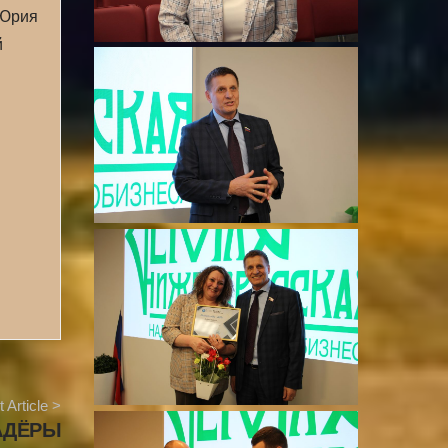
 Юрия
й
 Article >
НАДЁРЫ