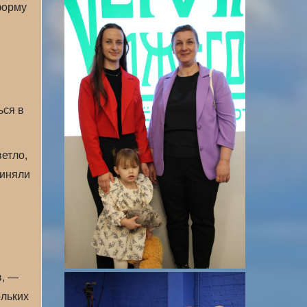
форму
ься в
ветло,
риняли
в, —
ольких