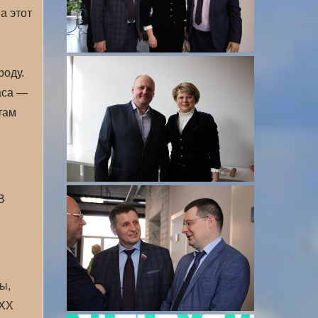
а этот
роду.
аса —
там
В
ы,
 XX