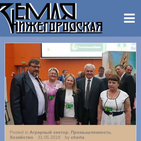
Posted in
Аграрный сектор
,
Промышленность
,
Хозяйство
31.05.2018
by
cherta