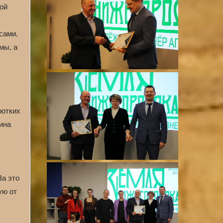
кой
сами.
мы, а
ротких
ина
За это
ую от