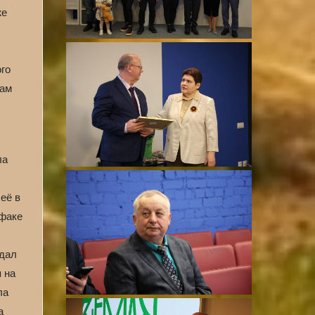
же
ого
кам
ла
её в
лфаке
 дал
 на
ла
а