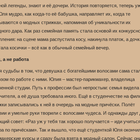
ой легенды, знают и её дочери. История повторяется, теперь у
ля мудро, как когда-то её бабушка, направляет их, когда те
ываются о модных стрижках, напоминая об уникальности их
ного дара. Как раз семейная память стала основой их конкурсн
ления: на сцене мама распустила косу, накинула платок, а доч
ала косички – всё как в обычный семейный вечер.
, а не работа
я судьбы в том, что девушка с богатейшими волосами сама ста
озом по работе с ними. Юлия – мастер-парикмахер, владелица
венной студии. Путь к профессии был непростым: семья видела 
чителя, а её душа требовала иного. Ещё в студенчестве на фи
жки записывались к ней в очередь на модные причёски. Полёт
зии и умелые руки творили с волосами чудеса. И однажды друг
ий совет: «Раз уж у тебя так хорошо получается – иди учиться
ра по причёскам». Так и вышло, что ещё студенткой Юля окончи
махерские курсы и сразу была взята в модный салон. Сейчас он