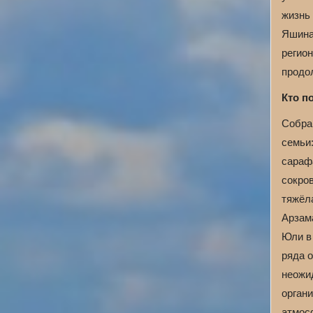
жизнь
Яшина
регион
продо
Кто п
Собрав
семьи
сараф
сокров
тяжёла
Арзам
Юли в 
ряда 
неожи
орган
атмос