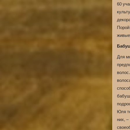
60 уча
культ
декор
Порой
живые
Бабуш
Для м
предп
волос.
волос
спосо
бабушк
подрос
Юля т
них, –
своео