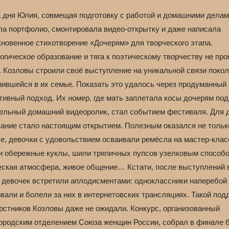
а дня Юлия, совмещая подготовку с работой и домашними делам
ла портфолио, смонтировала видео-открытку и даже написала
кновенное стихотворение «Дочерям» для творческого этапа.
гическое образование и тяга к поэтическому творчеству не пр
. Козловы строили своё выступление на уникальной связи покол
нившейся в их семье. Показать это удалось через продуманный
тивный подход. Их номер, где мать заплетала косы дочерям под
тельный домашний видеоролик, стал событием фестиваля. Для 
зание стало настоящим открытием. Полезным оказался не тольк
е, девочки с удовольствием осваивали ремёсла на мастер-клас
и обережные куклы, шили тряпичных пупсов узелковым способо
еская атмосфера, живое общение… Кстати, после выступлений 
 девочек встретили аплодисментами: одноклассники наперебой
вали и болели за них в интернетовских трансляциях. Такой под
ерстников Козловы даже не ожидали. Конкурс, организованный
ородским отделением Союза женщин России, собрал в финале 