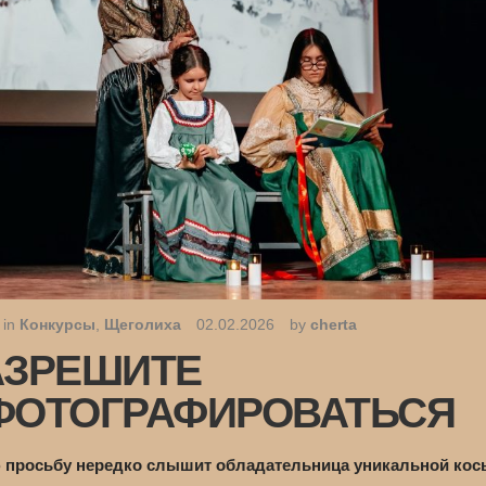
 in
Конкурсы
,
Щеголиха
02.02.2026
by
cherta
АЗРЕШИТЕ
ФОТОГРАФИРОВАТЬСЯ
 просьбу нередко слышит обладательница уникальной кос