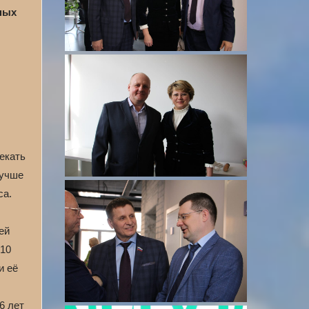
шных
екать
Лучше
са.
ей
010
и её
6 лет