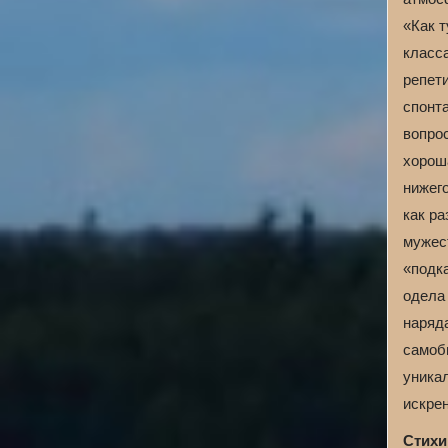
«Как т
класса
репети
спонт
вопро
хорош
нижег
как ра
мужес
«подк
одела 
наряд
самоб
уникал
искре
Стихи