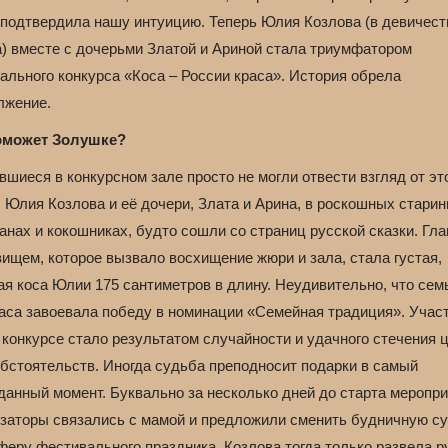
 подтвердила нашу интуицию. Теперь Юлия Козлова (в девичест
) вместе с дочерьми Златой и Ариной стала триумфатором
ального конкурса «Коса – России краса». История обрела
лжение.
оможет Золушке?
шиеся в конкурсном зале просто не могли отвести взгляд от эт
: Юлия Козлова и её дочери, Злата и Арина, в роскошных стари
анах и кокошниках, будто сошли со страниц русской сказки. Гл
ищем, которое вызвало восхищение жюри и зала, стала густая,
я коса Юлии 175 сантиметров в длину. Неудивительно, что сем
аса завоевала победу в номинации «Семейная традиция». Учас
конкурсе стало результатом случайности и удачного стечения 
обстоятельств. Иногда судьба преподносит подарки в самый
данный момент. Буквально за несколько дней до старта меропр
изаторы связались с мамой и предложили сменить будничную су
феру фестивального праздника. Козлова тогда только развела р