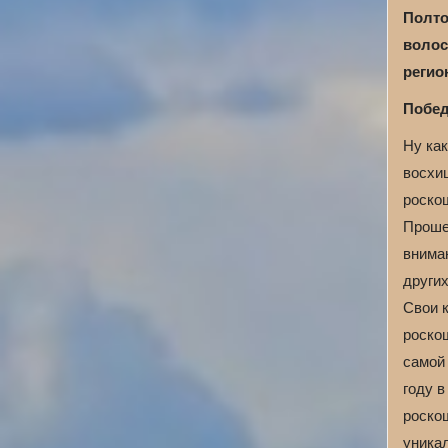
Полто
волос
регио
Побед
Ну как
восхи
роско
Проше
внима
других
Свои к
роско
самой
году 
роскош
уникал