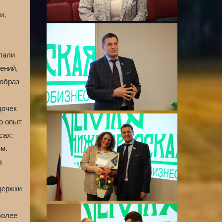
и,
опали
ений,
 образ
дочек
о опыт
сах:
м.
в
держки
более