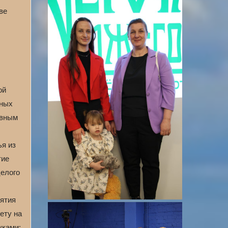
ве
ой
нных
авным
ья из
тие
целого
иятия
ету на
уками: