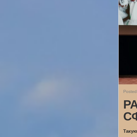
Posted
Р
С
Такую