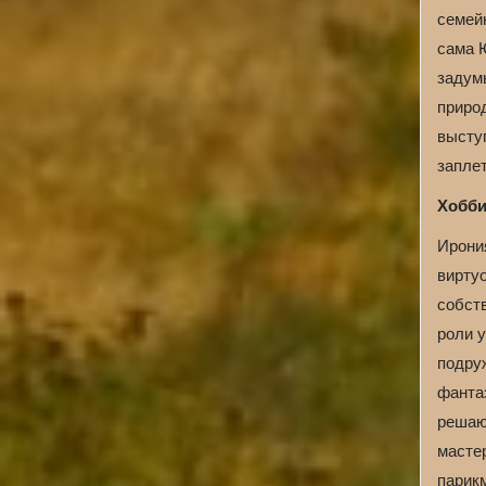
семейн
сама Ю
задум
природ
выступ
заплет
Хобби
Ирони
вирту
собст
роли у
подру
фанта
решающ
масте
парик