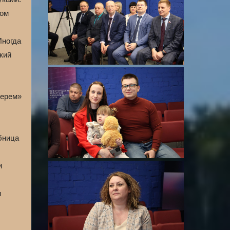
том
Иногда
кий
терем»
бница
и
и