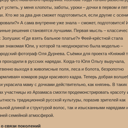
ут успеть, у меня хлопоты, заботы, уроки – дочки в первом и пя
х. Кто же за два дня сможет подготовиться, если другие с осени
ровали?» А сама внутренне уже знала – сможет, подготовится! 
анные решения становятся лучшими. Первая мысль – классичес
с Золушки: «Где взять бальное платье?» Феей-крёстной стала
ая знакомая Юли, у которой та неоднократно была моделью –
ородский фотограф Оля Дурнева. Съёмки для проекта «Княжий 
з проходили в русских нарядах. Когда-то Юля Ольгу выручала,
твенно выходя в живописные поля, леса и болота, безропотно
армливая» комаров ради красивого кадра. Теперь добрая волше
и украсила маму с дочками действительно, как княгинь. В таких
ах участницы из Арзамаса смогли продемонстрировать красоту 
ытность традиционной русской культуры, поразив зрителей как
ьной длиной и структурой волос, так и изысканными нарядами 
нней семейной атмосферой.
 о связи поколений