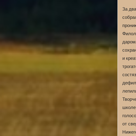
За дв
собра
прони
Филоло
даром
сохра
и креа
трога
состя
дефил
лепил
Творч
школе
голосо
от св
Нижег