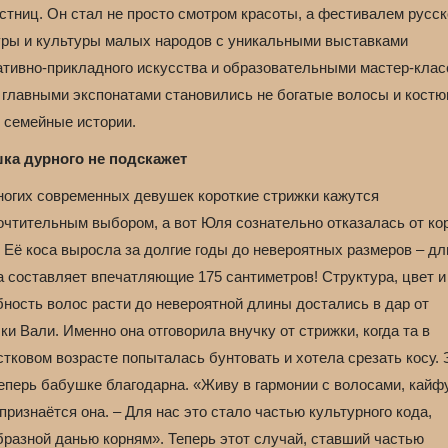
стниц. Он стал не просто смотром красоты, а фестивалем русс
уры и культуры малых народов с уникальными выставками
ативно-прикладного искусства и образовательными мастер-клас
 главными экспонатами становились не богатые волосы и костю
 семейные истории.
ка дурного не подскажет
ногих современных девушек короткие стрижки кажутся
очтительным выбором, а вот Юля сознательно отказалась от ко
 Её коса выросла за долгие годы до невероятных размеров – дл
а составляет впечатляющие 175 сантиметров! Структура, цвет и
бность волос расти до невероятной длины достались в дар от
и Вали. Именно она отговорила внучку от стрижки, когда та в
тковом возрасте попыталась бунтовать и хотела срезать косу. 
еперь бабушке благодарна. «Живу в гармонии с волосами, кайф
 признаётся она. – Для нас это стало частью культурного кода,
бразной данью корням». Теперь этот случай, ставший частью