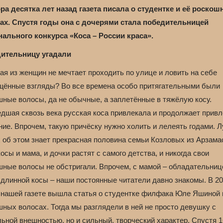
ра десятка лет назад газета писала о студентке и её роско
ах. Спустя годы она с дочерями стала победительницей
нального конкурса «Коса – России краса».
ительницу угадали
ая из женщин не мечтает проходить по улице и ловить на себе
щённые взгляды? Во все времена особо притягательными были
шные волосы, да не обычные, а заплетённые в тяжёлую косу.
дшая сквозь века русская коса привлекала и продолжает привл
ние. Впрочем, такую причёску нужно холить и лелеять годами. 
 об этом знает прекрасная половина семьи Козловых из Арзама
осы и мама, и дочки растят с самого детства, и никогда свои
шные волосы не обстригали. Впрочем, с мамой – обладательниц
 длинной косы – наши постоянные читатели давно знакомы. В 2
в нашей газете вышла статья о студентке филфака Юле Яшиной 
ных волосах. Тогда мы разглядели в ней не просто девушку с
ьной внешностью, но и сильный, творческий характер. Спустя 1