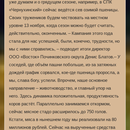
уже думаем и о грядущем сезоне, например, в СПК
«Чернухинский» сейчас ведётся сев озимой пшеницы.
Своих тружеников будем чествовать на местном
уровне 13 ноября, когда сезон можно будет считать,
действительно, оконченным. – Кампания этого года
стала для нас успешной, были, конечно, трудности, но
мы с ними справились, – подводит итоги директор
ООО «Восток» Починковского округа Денис Блатов.– У
соседей, где объём пашни побольше, из-за затяжных
дождей график сорвался, кое-где пшеница проросла, а
мы, слава богу, успели. Впрочем, наше основное
направление – животноводство, и главный упор на
него. Здесь динамика положительная, продуктивность
коров растёт. Параллельно занимаемся откормом,
сейчас мясное стадо расширилось до 750 голов.
Кстати, мяса в нынешнем году мы реализовали на 80
миллионов рублей. Сейчас на вырученные средства