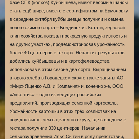
базе СПК (колхоз) Куйбышева, имеют весомые шансы
стать ещё шире, вместе с сертификатом на Ермоловку
в середине октября куйбышевцы получили и семена
нового озимого сорта – Болдинская. Кстати, зерновой
клин хозяйства показал прекрасную продуктивность и
на других участках, продемонстрировав урожайность
более 40 центнеров с гектара. Неплохих результатов
добились куйбышевцы и в картофелеводстве,
использовав в этом сезоне два сорта. Выращиванием
второго хлеба в Городецком округе также заняты АО
«Мир» Ященко А.В. и Компания» и, конечно же, ООО
«Аксентис» – одно из ведущих российских
предприятий, производящих семенной картофель.
Урожайность картошки в этих трёх хозяйствах на
порядок выше, чем в целом по округу, где в среднем с
гектара получили 330 центнеров. Начальник
сельхозуправления Илья Сытин в ряду препятствий,