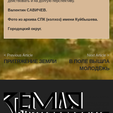
действовать и на долгую перспективу.
Валентин САВИЧЕВ.
Фото из архива СПК (колхоз) имени Куйбышева.
Городецкий округ.
A
< Previous Article
Next Article >
r
ПРИТЯЖЕНИЕ ЗЕМЛИ
В ПОЛЕ ВЫШЛА
t
i
МОЛОДЁЖЬ
c
l
e
N
a
v
i
g