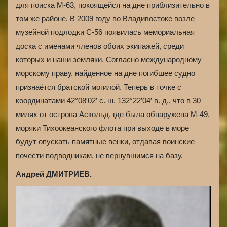
для поиска М-63, покоящейся на дне приблизительно в
том же районе. В 2009 году во Владивостоке возле
музейной подлодки С-56 появилась мемориальная
доска с именами членов обоих экипажей, среди
которых и наши земляки. Согласно международному
морскому праву, найденное на дне погибшее судно
признаётся братской могилой. Теперь в точке с
координатами 42°08′02′ с. ш. 132°22′04′ в. д., что в 30
милях от острова Аскольд, где была обнаружена М-49,
моряки Тихоокеанского флота при выходе в море
будут опускать памятные венки, отдавая воинские
почести подводникам, не вернувшимся на базу.
Андрей ДМИТРИЕВ.