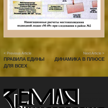
A
< Previous Article
Next Article >
r
ПРАВИЛА ЕДИНЫ
ДИНАМИКА В ПЛЮСЕ
t
i
ДЛЯ ВСЕХ
c
l
e
N
a
v
i
g