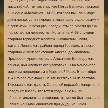
масштабной, так как в заливе Петра Великого пропала
ещё одна «Малютка» – М-63, которая вышла в море
днём позже, успев передать лишь одну радиограмму –
о прибытии на позицию. Координаты её гибели до сих
пор остаются неизвестны. Кстати, на М-63 служили
старший торпедист Алексей Николаевич Пакин,
житель Ленинского района города Горького, а также
старший инженерлейтенант Александр Иванович
Прозоров – уроженец села Алистеево Богородского
района, чьи имена также увековечены на мемориале
морякам-подводникам в Марьиной Роще. В сентябре
1941-го обе субмарины были исключены из состава
Тихоокеанского флота. Основной версией экспертов по
поводу их гибели является подрыв на минах
оборонительного заграждения, что могло быть вызвано
навигационными ошибками при ухудшившихся