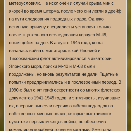
метеоусловиях. Не исключён и случай срыва мин с
якорей во время шторма, после чего они легли в дрейф
на пути следования подводных лодок. Однако
истинную причину специалисты установят только
после тщательного исследования корпуса М-49,
покоящейся на дне. В августе 1945 года, когда
началась война с милитаристской Японией и
Тихоокеанский флот активизировался в акватории
Японского моря, поиски М-49 и М-63 были
продолжены, но вновь результатов не дали. Тщетные
попытки предпринимались и в послевоенный период. В
1990-е был снят гриф секретности со многих флотских
документов 1941-1945 годов, и энтузиасты, изучившие
их, впервые вынесли версию о гибели подлодок на
собственных минных полях, которые выставили в
суматохе первых месяцев войны, не обеспечив
командиров кораблей точными картами. Уже тогда