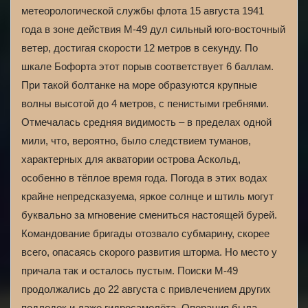
метеорологической службы флота 15 августа 1941
года в зоне действия М-49 дул сильный юго-восточный
ветер, достигая скорости 12 метров в секунду. По
шкале Бофорта этот порыв соответствует 6 баллам.
При такой болтанке на море образуются крупные
волны высотой до 4 метров, с пенистыми гребнями.
Отмечалась средняя видимость – в пределах одной
мили, что, вероятно, было следствием туманов,
характерных для акватории острова Аскольд,
особенно в тёплое время года. Погода в этих водах
крайне непредсказуема, яркое солнце и штиль могут
буквально за мгновение смениться настоящей бурей.
Командование бригады отозвало субмарину, скорее
всего, опасаясь скорого развития шторма. Но место у
причала так и осталось пустым. Поиски М-49
продолжались до 22 августа с привлечением других
подлодок и даже гидросамолёта. Операция была