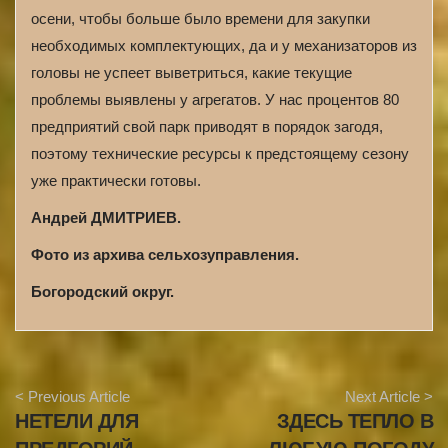
осени, чтобы больше было времени для закупки
необходимых комплектующих, да и у механизаторов из
головы не успеет выветриться, какие текущие
проблемы выявлены у агрегатов. У нас процентов 80
предприятий свой парк приводят в порядок загодя,
поэтому технические ресурсы к предстоящему сезону
уже практически готовы.
Андрей ДМИТРИЕВ.
Фото из архива сельхозуправления.
Богородский округ.
A
< Previous Article
Next Article >
r
НЕТЕЛИ ДЛЯ
ЗДЕСЬ ТЕПЛО В
t
i