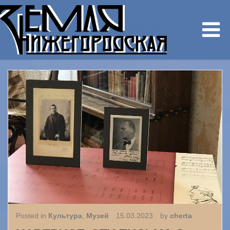
Posted in
Культура
,
Музей
15.03.2023
by
cherta