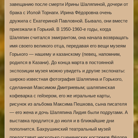
завещанию после смерти Ирины Шаляпиной, дочери от
брака с Иолой Торнаги. Ирина Фёдоровна очень
дружила с Екатериной Павловной. Бывало, они вместе
приезжали в Горький. В 1950-1960-е годы, когда
Шаляпин считался эмигрантом, она начала возвращать
имя своего великого отца, передавая его вещи музеям
Горького — нашему и казанскому (певец, напомним,
родился в Казани). До конца марта в постоянной
экспозиции музея можно увидеть и другие экспонаты:
широко известная фотография Шаляпина и Горького,
сделанная Максимом Дмитриевым; шаляпинская
кофеварка с гейзером, его же игральные карты,
рисунок из альбома Максима Пешкова, сына писателя
— его жена и дочь Шаляпина Лидия были подругами. А
выставка продлится до июля и в ближайшие дни
пополнится. Бахрушинский театральный музей
предоставит несколько сценических костюмов Фёдора