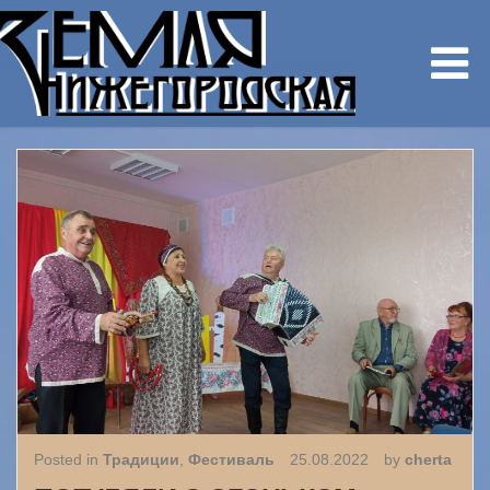
Posted in
Традиции
,
Фестиваль
25.08.2022
by
cherta