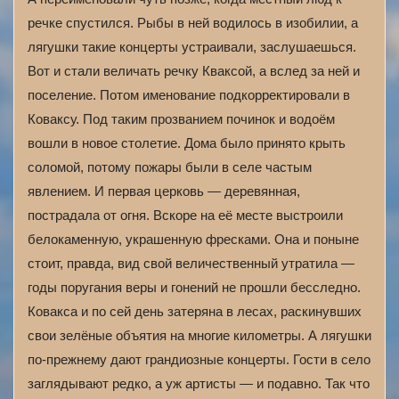
речке спустился. Рыбы в ней водилось в изобилии, а
лягушки такие концерты устраивали, заслушаешься.
Вот и стали величать речку Кваксой, а вслед за ней и
поселение. Потом именование подкорректировали в
Коваксу. Под таким прозванием починок и водоём
вошли в новое столетие. Дома было принято крыть
соломой, потому пожары были в селе частым
явлением. И первая церковь — деревянная,
пострадала от огня. Вскоре на её месте выстроили
белокаменную, украшенную фресками. Она и поныне
стоит, правда, вид свой величественный утратила —
годы поругания веры и гонений не прошли бесследно.
Ковакса и по сей день затеряна в лесах, раскинувших
свои зелёные объятия на многие километры. А лягушки
по-прежнему дают грандиозные концерты. Гости в село
заглядывают редко, а уж артисты — и подавно. Так что