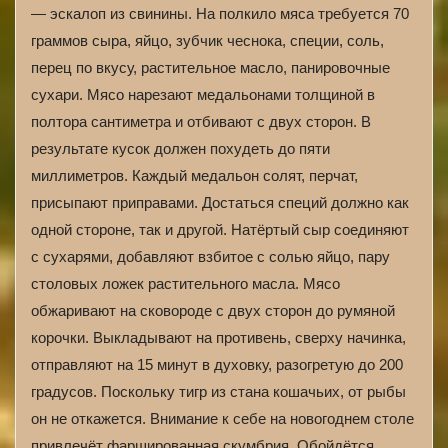
— эскалоп из свинины. На полкило мяса требуется 70
граммов сыра, яйцо, зубчик чеснока, специи, соль,
перец по вкусу, растительное масло, панировочные
сухари. Мясо нарезают медальонами толщиной в
полтора сантиметра и отбивают с двух сторон. В
результате кусок должен похудеть до пяти
миллиметров. Каждый медальон солят, перчат,
присыпают приправами. Достаться специй должно как
одной стороне, так и другой. Натёртый сыр соединяют
с сухарями, добавляют взбитое с солью яйцо, пару
столовых ложек растительного масла. Мясо
обжаривают на сковороде с двух сторон до румяной
корочки. Выкладывают на противень, сверху начинка,
отправляют на 15 минут в духовку, разогретую до 200
градусов. Поскольку тигр из стана кошачьих, от рыбы
он не откажется. Внимание к себе на новогоднем столе
привлечёт фаршированная скумбрия. Обойдётся