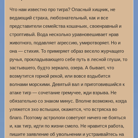
Что нам известно про тигра? Опасный хищник, не
ведающий страха, любознательный, как и все
представители семейства кошачьих, своенравный и
строптивый. Вода несколько уравновешивает нрав
животного, подавляет агрессию, умиротворяет. Но и
она — стихия. То примеряет образ весело журчащего
ручья, прокладывающего себе путь в лесной глуши, то
застывшего, будто зеркало, озера. А бывает, что
возмутится горной рекой, или вовсе вздыбится
волнами морскими. Девятый вал и приготовившийся к
атаке тигр — сочетание гремучее, жди взрыва. Не
обязательно со знаком минус. Вполне возможно, когда
уляжется эхо вспышки, окажется, что встряска во
благо. Поэтому астрологи советуют ничего не бояться
и, как тигр, идти по жизни смело. Не нравится работа,
пишите заявление об увольнении и устраивайтесь на