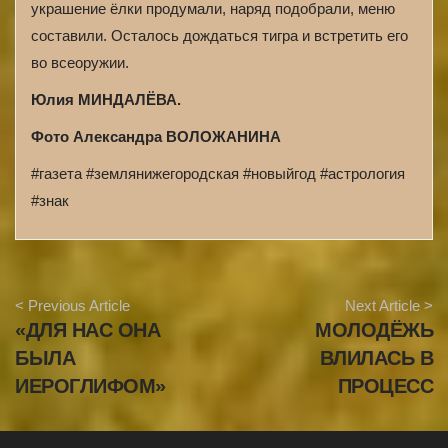
украшение ёлки продумали, наряд подобрали, меню
составили. Осталось дождаться тигра и встретить его
во всеоружии.
Юлия МИНДАЛЁВА.
Фото Александра ВОЛОЖАНИНА
#газета #землянижегородская #новыйгод #астрология
#знак
A
< Previous Article
Next Article >
r
«ДЛЯ НАС ОНА
МОЛОДЁЖЬ
t
i
БЫЛА
ВЛИЛАСЬ В
c
ИЕРОГЛИФОМ»
ПРОЦЕСС
l
e
N