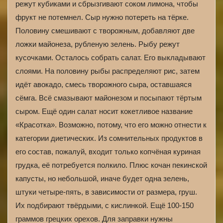
режут кубиками и сбрызгивают соком лимона, чтобы
фрукт не потемнел. Сыр нужно потереть на тёрке.
Половину смешивают с творожным, добавляют две
ложки майонеза, рубленую зелень. Рыбу режут
кусочками. Осталось собрать салат. Его выкладывают
слоями. На половину рыбы распределяют рис, затем
идёт авокадо, смесь творожного сыра, оставшаяся
сёмга. Всё смазывают майонезом и посыпают тёртым
сыром. Ещё один салат носит кокетливое название
«Красотка». Возможно, потому, что его можно отнести к
категории диетических. Из сомнительных продуктов в
его состав, пожалуй, входит только копчёная куриная
грудка, её потребуется полкило. Плюс кочан пекинской
капусты, но небольшой, иначе будет одна зелень,
штуки четыре-пять, в зависимости от размера, груш.
Их подбирают твёрдыми, с кислинкой. Ещё 100-150
граммов грецких орехов. Для заправки нужны