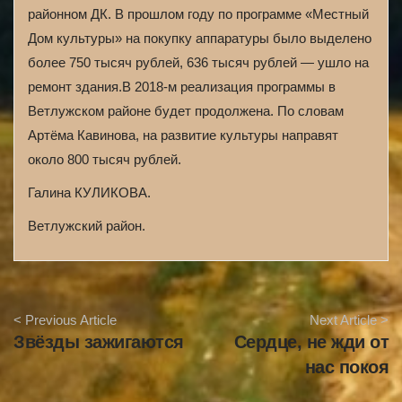
районном ДК. В прошлом году по программе «Местный
Дом культуры» на покупку аппаратуры было выделено
более 750 тысяч рублей, 636 тысяч рублей — ушло на
ремонт здания.В 2018-м реализация программы в
Ветлужском районе будет продолжена. По словам
Артёма Кавинова, на развитие культуры направят
около 800 тысяч рублей.
Галина КУЛИКОВА.
Ветлужский район.
A
< Previous Article
Next Article >
r
Звёзды зажигаются
Сердце, не жди от
t
i
нас покоя
c
l